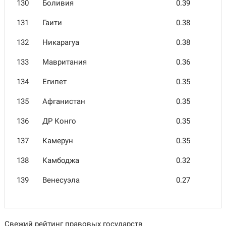
130
Боливия
0.39
131
Гаити
0.38
132
Никарагуа
0.38
133
Маври­тания
0.36
134
Египет
0.35
135
Афгани­стан
0.35
136
ДР Конго
0.35
137
Камерун
0.35
138
Камбоджа
0.32
139
Вене­суэла
0.27
Свежий рейтинг правовых государств