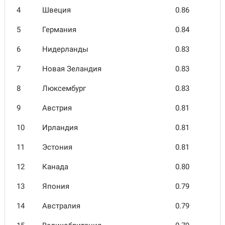
4
Швеция
0.86
5
Германия
0.84
6
Нидер­ланды
0.83
7
Новая Зелан­дия
0.83
8
Люксем­бург
0.83
9
Австрия
0.81
10
Ирландия
0.81
11
Эстония
0.81
12
Канада
0.80
13
Япония
0.79
14
Австра­лия
0.79