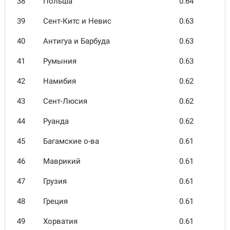
38
Польша
0.64
39
Сент-Китс и Невис
0.63
40
Антигуа и Барбуда
0.63
41
Румыния
0.63
42
Намибия
0.62
43
Сент-Люсия
0.62
44
Руанда
0.62
45
Багам­ские о-ва
0.61
46
Маврикий
0.61
47
Грузия
0.61
48
Греция
0.61
49
Хорватия
0.61