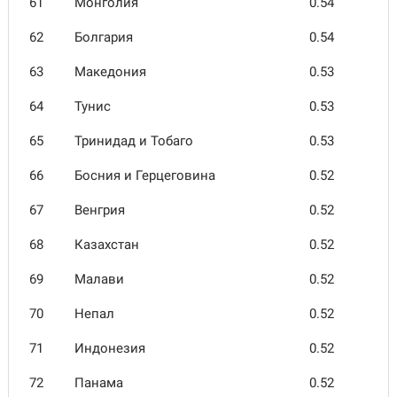
61
Монголия
0.54
62
Болгария
0.54
63
Маке­дония
0.53
64
Тунис
0.53
65
Трини­дад и Тобаго
0.53
66
Босния и Герцего­вина
0.52
67
Венгрия
0.52
68
Казах­стан
0.52
69
Малави
0.52
70
Непал
0.52
71
Индо­незия
0.52
72
Панама
0.52