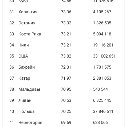
30
Куба
74.66
11 326 616
31
Хорватия
73.36
4 105 267
32
Эстония
73.32
1 326 535
33
Коста-Рика
73.21
5 094 118
34
Чили
73.21
19 116 201
35
США
73.02
331 002 651
36
Бахрейн
72.31
1 701 575
37
Катар
71.97
2 881 053
38
Мальдивы
70.95
540 544
39
Ливан
70.53
6 825 445
40
Польша
70.25
37 846 611
41
Черногория
69.69
628 066