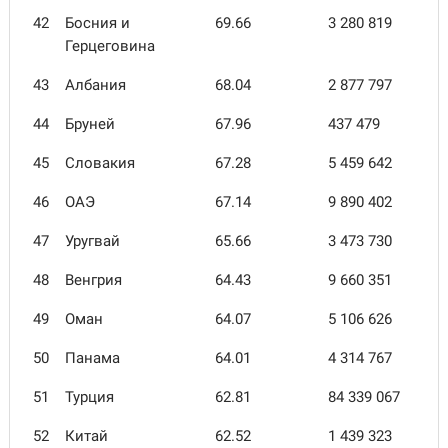
42
Босния и
69.66
3 280 819
Герцеговина
43
Албания
68.04
2 877 797
44
Бруней
67.96
437 479
45
Словакия
67.28
5 459 642
46
ОАЭ
67.14
9 890 402
47
Уругвай
65.66
3 473 730
48
Венгрия
64.43
9 660 351
49
Оман
64.07
5 106 626
50
Панама
64.01
4 314 767
51
Турция
62.81
84 339 067
52
Китай
62.52
1 439 323