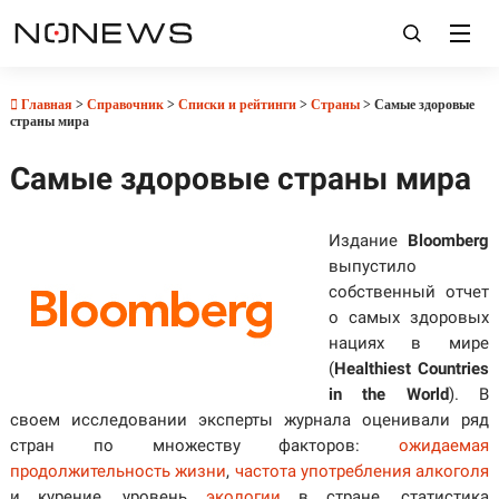
Главная
>
Справочник
>
Списки и рейтинги
>
Страны
> Самые здоровые
страны мира
Самые здоровые страны мира
Издание
Bloomberg
выпустило
собственный отчет
о самых здоровых
нациях в мире
(
Healthiest Countries
in the World
). В
своем исследовании эксперты журнала оценивали ряд
стран по множеству факторов:
ожидаемая
продолжительность жизни
,
частота употребления алкоголя
и курение, уровень
экологии
в стране, статистика