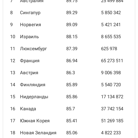
7
Австралия
89.75
25 499 884
8
Сингапур
89.29
5 850 342
9
Норвегия
89.09
5 421 241
10
Израиль
88.15
8 655 535
11
Люксембург
87.39
625 978
12
Франция
86.94
65 273 511
13
Австрия
86.3
9 006 398
14
Финляндия
85.89
5 540 720
15
Нидерланды
85.86
17 134 872
16
Канада
85.7
37 742 154
17
Южная Корея
85.41
51 269 185
18
Новая Зеландия
85.06
4 822 233