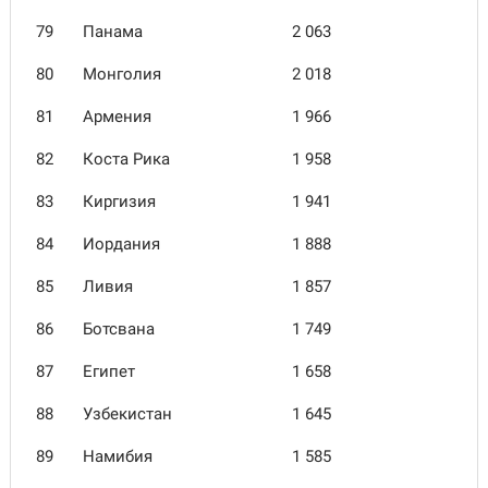
79
Панама
2 063
80
Монголия
2 018
81
Армения
1 966
82
Коста Рика
1 958
83
Киргизия
1 941
84
Иордания
1 888
85
Ливия
1 857
86
Ботсвана
1 749
87
Египет
1 658
88
Узбекистан
1 645
89
Намибия
1 585