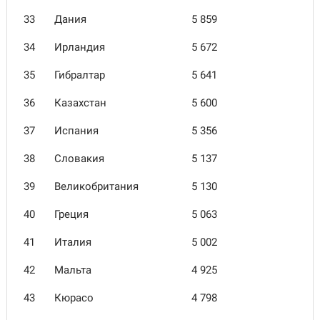
33
Дания
5 859
34
Ирландия
5 672
35
Гибралтар
5 641
36
Казахстан
5 600
37
Испания
5 356
38
Словакия
5 137
39
Великобритания
5 130
40
Греция
5 063
41
Италия
5 002
42
Мальта
4 925
43
Кюрасо
4 798