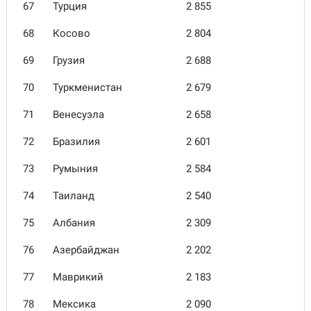
67
Турция
2 855
68
Косово
2 804
69
Грузия
2 688
70
Туркменистан
2 679
71
Венесуэла
2 658
72
Бразилия
2 601
73
Румыния
2 584
74
Таиланд
2 540
75
Албания
2 309
76
Азербайджан
2 202
77
Маврикий
2 183
78
Мексика
2 090