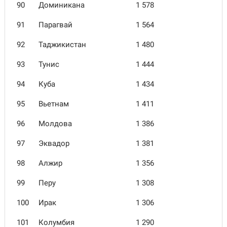
90
Доминикана
1 578
91
Парагвай
1 564
92
Таджикистан
1 480
93
Тунис
1 444
94
Куба
1 434
95
Вьетнам
1 411
96
Молдова
1 386
97
Эквадор
1 381
98
Алжир
1 356
99
Перу
1 308
100
Ирак
1 306
101
Колумбия
1 290