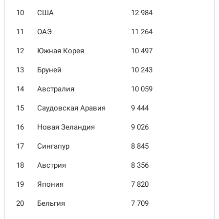
10
США
12 984
11
ОАЭ
11 264
12
Южная Корея
10 497
13
Бруней
10 243
14
Австралия
10 059
15
Саудовская Аравия
9 444
16
Новая Зеландия
9 026
17
Сингапур
8 845
18
Австрия
8 356
19
Япония
7 820
20
Бельгия
7 709