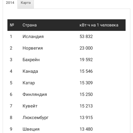
2014
Карта
№
Страна
кВт⋅ч на 1 человека
1
Исландия
53 832
2
Норвегия
23 000
3
Бахрейн
19 592
4
Канада
15 546
5
Катар
15 309
6
Финляндия
15 250
7
Кувейт
15 213
8
Люксембург
13 915
9
Швеция
13 480