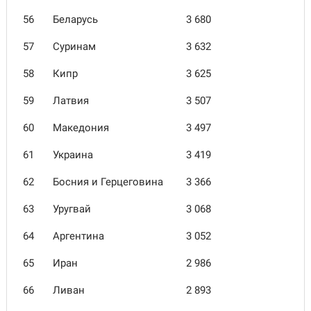
56
Беларусь
3 680
57
Суринам
3 632
58
Кипр
3 625
59
Латвия
3 507
60
Македония
3 497
61
Украина
3 419
62
Босния и Герцеговина
3 366
63
Уругвай
3 068
64
Аргентина
3 052
65
Иран
2 986
66
Ливан
2 893