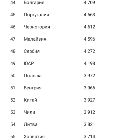
44
Болгария
4 709
45
Португалия
4 663
46
Черногория
4 612
47
Малайзия
4 596
48
Сербия
4 272
49
ЮАР
4 198
50
Польша
3 972
51
Венгрия
3 966
52
Китай
3 927
53
Чили
3 912
54
Литва
3 821
55
Хорватия
3 714