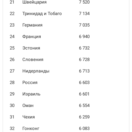
21
Швейцария
7 520
22
Тринидад и Тобаго
7 134
23
Германия
7 035
24
Франция
6 940
25
Эстония
6 732
26
Словения
6 728
27
Нидерланды
6 713
28
Россия
6 603
29
Израиль
6 601
30
Оман
6 554
31
Чехия
6 259
32
Гонконг
6 083