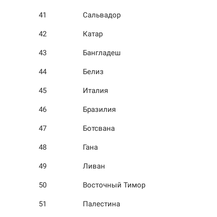
41
Сальвадор
42
Катар
43
Бангладеш
44
Белиз
45
Италия
46
Бразилия
47
Ботсвана
48
Гана
49
Ливан
50
Восточный Тимор
51
Палестина