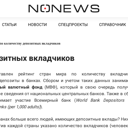
СТАТЬИ
НОВОСТИ
СПЕЦПРОЕКТЫ
СПРАВОЧНИК
по количеству депозитных вкладчиков
озитных вкладчиков
тавлен рейтинг стран мира по количеству вкладчик
епозиты в банках. Сбором и учетом таких данных занима
ый валютный фонд
(МВФ), который в свою очередь полу
ие сведения от национальных центральных банков. Также в с
имает участие Всемирный банк (
World Bank Depositors 
ks (per 1,000 adults)
).
транах больше всего людей, имеющих депозитные вклады? Ни
тив каждой страны указано количество вкладчиков (человек