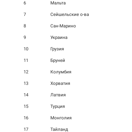
6
Мальта
7
Сейшельские о-ва
8
Сан-Марино
9
Украина
10
Грузия
11
Бруней
12
Колумбия
13
Хорватия
14
Латвия
15
Турция
16
Монголия
17
Тайланд