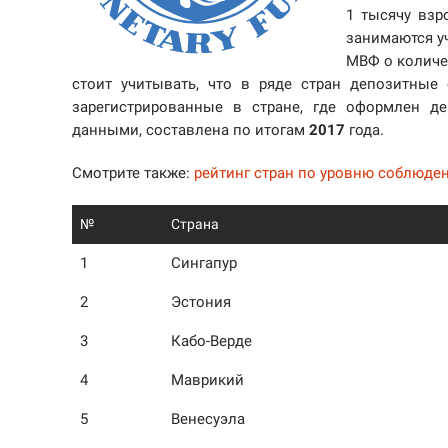
1 тысячу взр
занимаются у
МВФ о количе
стоит учитывать, что в ряде стран депозитны
зарегистрированные в стране, где оформлен д
данными, составлена по итогам
2017
года.
Смотрите также:
рейтинг стран по уровню соблюде
№
Страна
1
Сингапур
2
Эстония
3
Кабо-Верде
4
Маврикий
5
Венесуэла