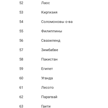
52
Лаос
53
Киргизия
54
Соломоновы о-ва
55
Филиппины
56
Свазиленд
57
Зимбабве
58
Пакистан
59
Египет
60
Уганда
61
Лесото
62
Парагвай
63
Гаити