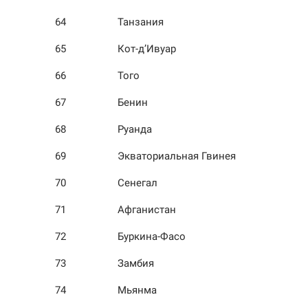
64
Танзания
65
Кот-д’Ивуар
66
Того
67
Бенин
68
Руанда
69
Экваториальная Гвинея
70
Сенегал
71
Афганистан
72
Буркина-Фасо
73
Замбия
74
Мьянма