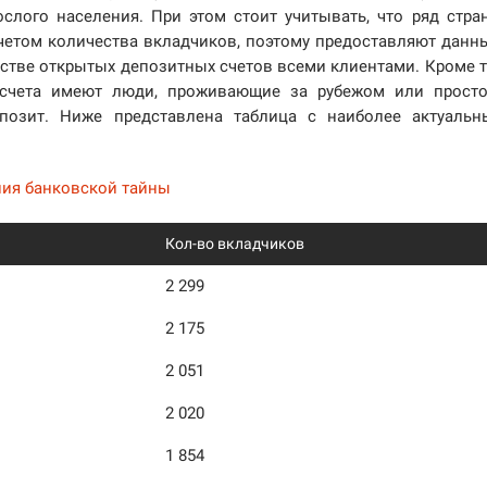
ослого населения. При этом стоит учитывать, что ряд стра
четом количества вкладчиков, поэтому предоставляют данн
стве открытых депозитных счетов всеми клиентами. Кроме т
е счета имеют люди, проживающие за рубежом или прост
епозит. Ниже представлена таблица с наиболее актуаль
ния банковской тайны
Кол-во вкладчиков
2 299
2 175
2 051
2 020
1 854