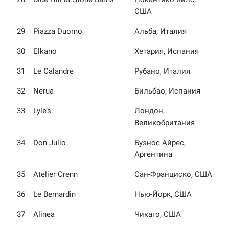
США
29
Piazza Duomo
Альба, Италия
30
Elkano
Хетария, Испания
31
Le Calandre
Рубано, Италия
32
Nerua
Бильбао, Испания
33
Lyle’s
Лондон,
Великобритания
34
Don Julio
Буэнос-Айрес,
Аргентина
35
Atelier Crenn
Сан-Франциско, США
36
Le Bernardin
Нью-Йорк, США
37
Alinea
Чикаго, США