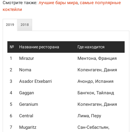
Смотрите также:
лучшие бары мира
,
самые популярные
коктейли
2019
2018
№
Название ресторана
Где находится
1
Mirazur
Ментона, Франция
2
Noma
Копенгаген, Дания
3
Asador Etxebarri
Ачондо, Испания
4
Gaggan
Бангкок, Тайланд
5
Geranium
Копенгаген, Дания
6
Central
Лима, Перу
7
Mugaritz
Сан-Себастьян,