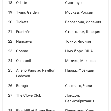
18
Odette
Сингапур
19
Twins Garden
Москва, Россия
20
Tickets
Барселона, Испания
21
Frantzén
Стокгольм, Швеция
22
Narisawa
Токио, Япония
23
Cosme
Нью-Йорк, США
24
Quintonil
Мехико, Мексика
25
Alléno Paris au Pavillon
Париж, Франция
Ledoyen
26
Boragó
Сантьяго, Чили
27
The Clove Club
Лондон,
Великобритания
28
Blue Hill at Stone Barns
Покантико Хилс,