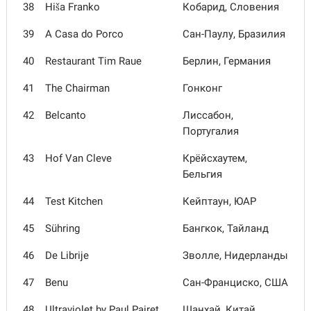
38
Hiša Franko
Кобарид, Словения
39
A Casa do Porco
Сан-Паулу, Бразилия
40
Restaurant Tim Raue
Берлин, Германия
41
The Chairman
Гонконг
42
Belcanto
Лиссабон,
Португалия
43
Hof Van Cleve
Крёйсхаутем,
Бельгия
44
Test Kitchen
Кейптаун, ЮАР
45
Sühring
Бангкок, Тайланд
46
De Librije
Зволле, Нидерланды
47
Benu
Сан-Франциско, США
48
Ultraviolet by Paul Pairet
Шанхай, Китай