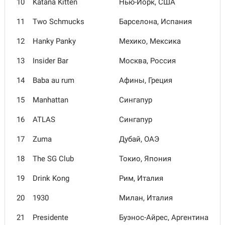
10
Katana Kitten
Нью-Йорк, США
11
Two Schmucks
Барселона, Испания
12
Hanky Panky
Мехико, Мексика
13
Insider Bar
Москва, Россия
14
Baba au rum
Афины, Греция
15
Manhattan
Сингапур
16
ATLAS
Сингапур
17
Zuma
Дубай, ОАЭ
18
The SG Club
Токио, Япония
19
Drink Kong
Рим, Италия
20
1930
Милан, Италия
21
Presidente
Буэнос-Айрес, Аргентина