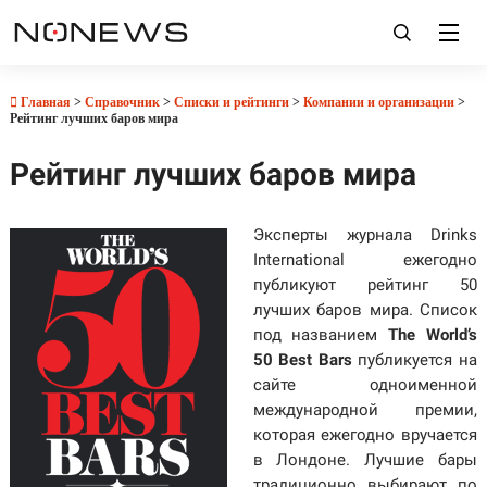
Главная
>
Справочник
>
Списки и рейтинги
>
Компании и организации
>
Рейтинг лучших баров мира
Рейтинг лучших баров мира
Эксперты журнала Drinks
International ежегодно
публикуют рейтинг 50
лучших баров мира. Список
под названием
The World’s
50 Best Bars
публикуется на
сайте одноименной
международной премии,
которая ежегодно вручается
в Лондоне. Лучшие бары
традиционно выбирают по