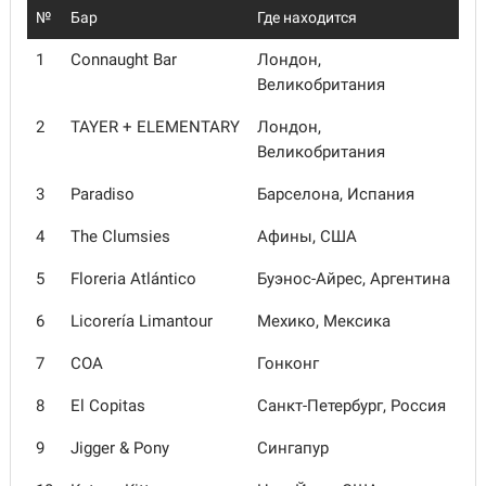
№
Бар
Где находится
1
Connaught Bar
Лондон,
Великобритания
2
TAYER + ELEMENTARY
Лондон,
Великобритания
3
Paradiso
Барселона, Испания
4
The Clumsies
Афины, США
5
Floreria Atlántico
Буэнос-Айрес, Аргентина
6
Licorería Limantour
Мехико, Мексика
7
COA
Гонконг
8
El Copitas
Санкт-Петербург, Россия
9
Jigger & Pony
Сингапур