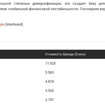
ельной степенью диверсификации, это создает базу дл
твие глобальной финансовой нестабильности. Последняя ве
ира
(Interbrand)
Стоимость бренда ($ млн)
11.625
5.563
4.874
3.535
2.757