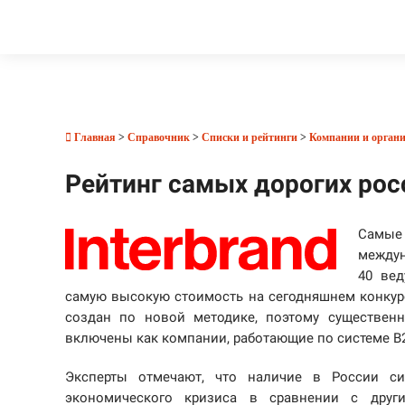
Главная
>
Справочник
>
Списки и рейтинги
>
Компании и орган
Рейтинг самых дорогих рос
Самые 
междун
40 вед
самую высокую стоимость на сегодняшнем конкуре
создан по новой методике, поэтому существен
включены как компании, работающие по системе B2C 
Эксперты отмечают, что наличие в России с
экономического кризиса в сравнении с друг