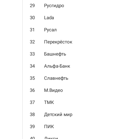
29
Русгидро
30
Lada
31
Русал
32
Перекрёсток
33
Башнефть
34
Альфа-Банк
35
Славнефть
36
М.Видео
37
ТМК
38
Детский мир
39
ПИК
40
Дикси