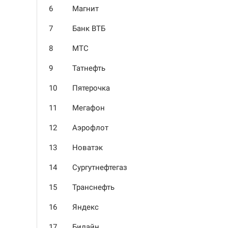
6
Магнит
7
Банк ВТБ
8
МТС
9
Татнефть
10
Пятерочка
11
Мегафон
12
Аэрофлот
13
Новатэк
14
Сургутнефтегаз
15
Транснефть
16
Яндекс
17
Билайн