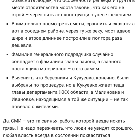
объяснить людям, что особенности рельефа и грунта в
месте строительства моста таковы, что как его не
строй – через пять лет конструкцию унесет течением.
Внимательно посмотреть сметы, сравнить и сказать: а
вот в соседнем районе, через ту же реку, мост вдвое
шире и втрое длиннее построили в полтора раза
дешевле.
Фамилия генерального подрядчика случайно
совпадает с фамилией главы района, а главного
поставщика материалов – с его замом.
Выяснить, что Березники и Кукуевка, конечно, были
выбраны по процедуре, но в Кукуевке живет теща
главы департамента ЖКХ области, а Малиновке и
Ивановке, находящимся в той же ситуации – не так
повезло с жителями.
Да, СМИ – это та свинья, работа которой везде искать
грязь. Не надо переживать, что люди не увидят хорошего,
любая власть всегда в состоянии похвастаться