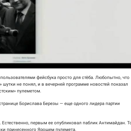
пользователями фейсбука просто для стёба. Любопытно, что
 шутки не понял, и в вечерней программе новостей показал
стским» пулеметом.
 странице Борислава Березы — еще одного лидера партии
. Естественно, первым ее опубликовал паблик Антимайдан. Т
ики принесенного Ярошем пулемета.