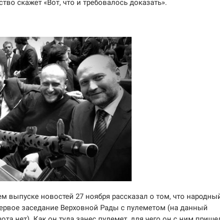
тво скажет «Вот, что и требовалось доказать».
ем выпуске новостей 27 ноября рассказал о том, что народны
ервое заседание Верховной Рады с пулеметом (на данный
та нет). Как он туда занес пулемет, для чего он с ним прише