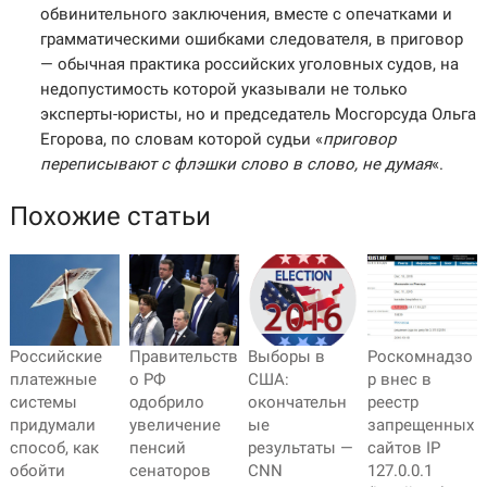
обвинительного заключения, вместе с опечатками и
грамматическими ошибками следователя, в приговор
— обычная практика российских уголовных судов, на
недопустимость которой указывали не только
эксперты-юристы, но и председатель Мосгорсуда Ольга
Егорова, по словам которой судьи «
приговор
переписывают с флэшки слово в слово, не думая
«.
Похожие статьи
Российские
Правительств
Выборы в
Роскомнадзо
платежные
о РФ
США:
р внес в
системы
одобрило
окончательн
реестр
придумали
увеличение
ые
запрещенных
способ, как
пенсий
результаты —
сайтов IP
обойти
сенаторов
CNN
127.0.0.1