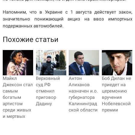
Напомним, что в Украине c 1 августа действует закон,
значительно понижающий акциз на ввоз импортных
подержанных автомобилей.
Похожие статьи
Майкл
Верховный
Антон
Боб Дилан не
Джексон стал
суд РФ
Алиханов
приедет на
самым
отменил
назначен и.о.
церемонию
богатым
приговор
губернатора
вручения
артистом
Дадину
Калининград
Нобелевской
среди живых
ской области
премии
и мертвых