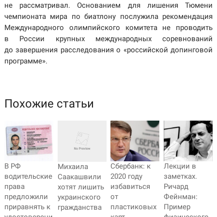
не рассматривал. Основанием для лишения Тюмени
чемпионата мира по биатлону послужила рекомендация
Международного олимпийского комитета не проводить
в России крупных международных соревнований
до завершения расследования о «российской допинговой
программе».
Похожие статьи
В РФ
Сбербанк: к
Лекции в
Михаила
водительские
2020 году
заметках.
Саакашвили
права
избавиться
Ричард
хотят лишить
предложили
от
Фейнман:
украинского
приравнять к
пластиковых
Пример
гражданства