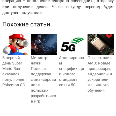
операцию – пополнение телефона собеседника, отправку
или получение денег. Через секунду перевод будет
доступен получателю.
Похожие статьи
В первый
Министр
Анонсирован
Презентация
день Super
науки
ы
AMD: новые
Mario Run
Польши
спецификаци
процессоры,
оказался
поддержал
и нового
видеочипы и
популярнее
финансирова
стандарта
ускорители
Pokemon GO
нием
связи 5G
машинного
польских
обучения
разработчико
в игр