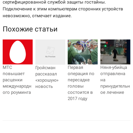
сертифицированной службой защиты гостайны.
Подключение к этим компьютерам сторонних устройств
невозможно, отмечает издание.​
Похожие статьи
МТС
Первая
Няня-убийца
Гройсман
повышает
операция по
отправлена
рассказал
расценки
пересадке
на
«хорошую»
международн
головы
принудительн
новость
ого роуминга
состоится в
ое лечение
2017 году