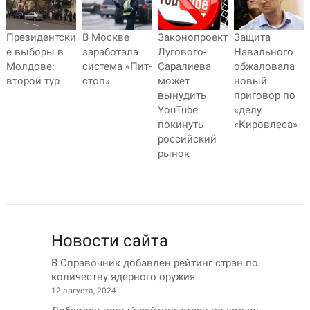
Президентски
В Москве
Законопроект
Защита
е выборы в
заработала
Лугового-
Навального
Молдове:
система «Пит-
Саралиева
обжаловала
второй тур
стоп»
может
новый
вынудить
приговор по
YouTube
«делу
покинуть
«Кировлеса»
российский
рынок
Новости сайта
В Справочник добавлен рейтинг стран по
количеству ядерного оружия
12 августа, 2024