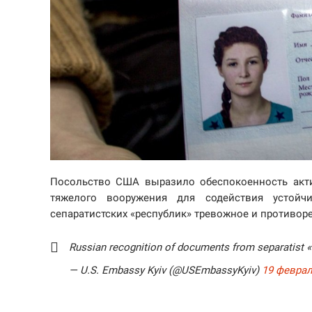
Посольство США выразило обеспокоенность акти
тяжелого вооружения для содействия устойч
сепаратистских «республик» тревожное и противор
Russian recognition of documents from separatist «r
— U.S. Embassy Kyiv (@USEmbassyKyiv)
19 феврал