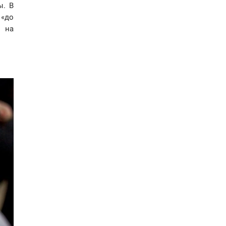
ы. В
 «до
ы на