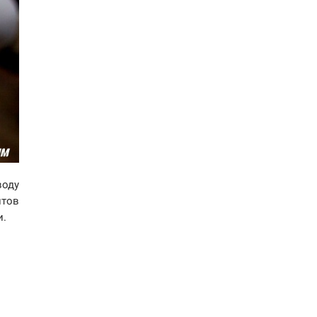
воду
тов
и.