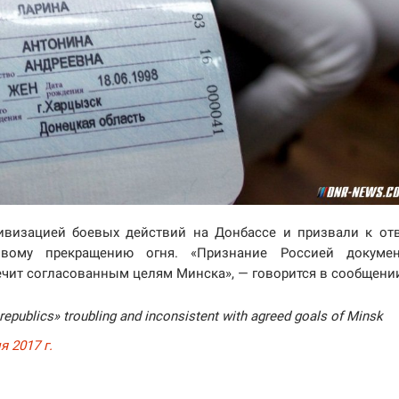
визацией боевых действий на Донбассе и призвали к от
ивому прекращению огня. «Признание Россией докумен
ечит согласованным целям Минска», — говорится в сообщени
epublics» troubling and inconsistent with agreed goals of Minsk
я 2017 г.