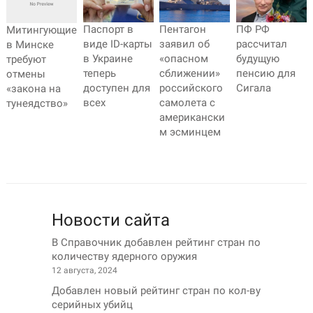
Паспорт в
Пентагон
ПФ РФ
Митингующие
виде ID-карты
заявил об
рассчитал
в Минске
в Украине
«опасном
будущую
требуют
теперь
сближении»
пенсию для
отмены
доступен для
российского
Сигала
«закона на
всех
самолета с
тунеядство»
американски
м эсминцем
Новости сайта
В Справочник добавлен рейтинг стран по
количеству ядерного оружия
12 августа, 2024
Добавлен новый рейтинг стран по кол-ву
серийных убийц