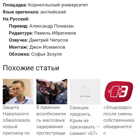
Площадка:
Корнелльский университет
Язык оригинала:
английский
На Русский:
Перевод:
Александр Помазан
Редактура:
Рамиль Ибрагимов
Озвучка:
Дмитрий Чепусов
Монтаж:
Джон Исмаилов
Обложка:
Софья Зозуля
Похожие статьи
Защита
В Армении
«Эльдорадо»
Санкции
Навального
возобновили
после смены
продлить,
обжаловала
сь массовые
собственника
Крым не
новый
задержания
объединится
признавать —
приговор по
протестующи
с
саммит «G7»