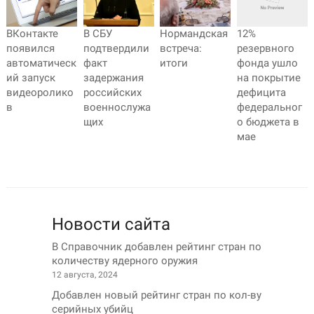
ВКонтакте
В СБУ
Нормандская
12%
появился
подтвердили
встреча:
резервного
автоматическ
факт
итоги
фонда ушло
ий запуск
задержания
на покрытие
видеоролико
российских
дефицита
в
военнослужа
федеральног
щих
о бюджета в
мае
Новости сайта
В Справочник добавлен рейтинг стран по
количеству ядерного оружия
12 августа, 2024
Добавлен новый рейтинг стран по кол-ву
серийных убийц