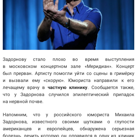
Задорнову стало плохо во время выступления
в московском концертном зале «Меридиан». Концерт
был прерван. Артисту помогли уйти со сцены в гримёрку
и вызвали ему «скорую». Юмориста направили к его
лечащему врачу в
частную клинику
. Сообщается также,
что у Задорнова случился эпилептический припадок
на нервной почве.
Напомним, что у российского юмориста Михаила
Задорнова, известного своими шутками о глупости
американцев и европейцев, обнаружена серьезная
болезнь, лечить которую он оправился в одну из клиник