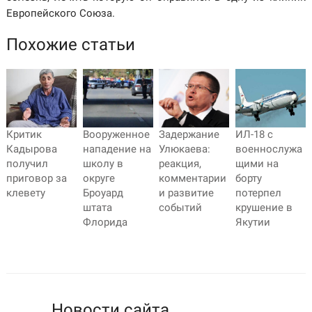
Европейского Союза.
Похожие статьи
Критик
Вооруженное
Задержание
ИЛ-18 с
Кадырова
нападение на
Улюкаева:
военнослужа
получил
школу в
реакция,
щими на
приговор за
округе
комментарии
борту
клевету
Броуард
и развитие
потерпел
штата
событий
крушение в
Флорида
Якутии
Новости сайта