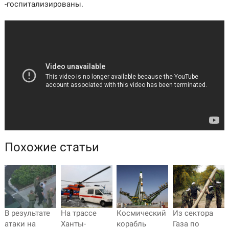
-госпитализированы.
Похожие статьи
В результате
На трассе
Космический
Из сектора
атаки на
Ханты-
корабль
Газа по