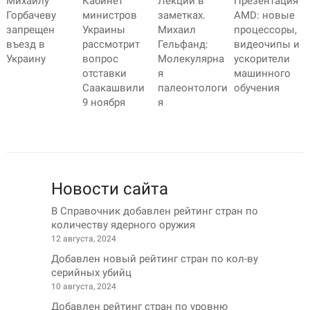
Кабинет
Презентация
Михаилу
Лекции в
министров
AMD: новые
Горбачеву
заметках.
Украины
процессоры,
запрещен
Михаил
рассмотрит
видеочипы и
въезд в
Гельфанд:
вопрос
ускорители
Украину
Молекулярна
отставки
машинного
я
Саакашвили
обучения
палеонтологи
9 ноября
я
Новости сайта
В Справочник добавлен рейтинг стран по
количеству ядерного оружия
12 августа, 2024
Добавлен новый рейтинг стран по кол-ву
серийных убийц
10 августа, 2024
Добавлен рейтинг стран по уровню