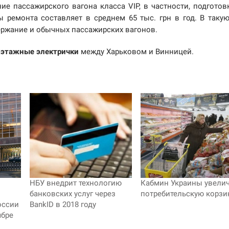
е пассажирского вагона класса VIP, в частности, подготов
 ремонта составляет в среднем 65 тыс. грн в год. В таку
держание и обычных пассажирских вагонов.
хэтажные электрички
между Харьковом и Винницей.
НБУ внедрит технологию
Кабмин Украины увели
банковских услуг через
потребительскую корзи
оссии
BankID в 2018 году
ябре