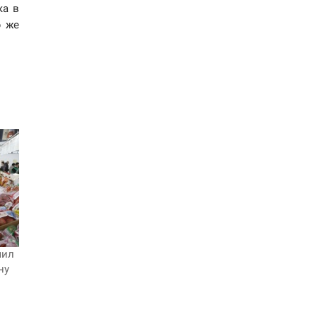
ка в
ю же
чил
ну