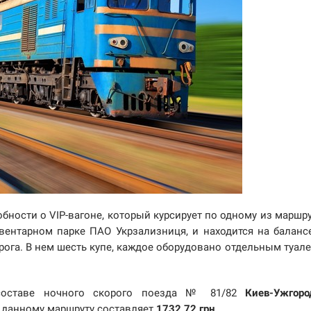
бности о VIP-вагоне, который курсирует по одному из маршр
вентарном парке ПАО Укрзализниця, и находится на баланс
ога. В нем шесть купе, каждое оборудовано отдельным туал
 составе ночного скорого поезда № 81/82
Киев-Ужгоро
о данному маршруту составляет
1732,72 грн
.