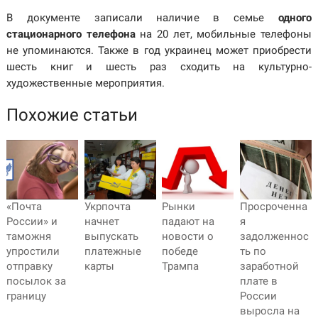
В документе записали наличие в семье
одного
стационарного телефона
на 20 лет, мобильные телефоны
не упоминаются. Также в год украинец может приобрести
шесть книг и шесть раз сходить на культурно-
художественные мероприятия.
Похожие статьи
«Почта
Укрпочта
Рынки
Просроченна
России» и
начнет
падают на
я
таможня
выпускать
новости о
задолженнос
упростили
платежные
победе
ть по
отправку
карты
Трампа
заработной
посылок за
плате в
границу
России
выросла на