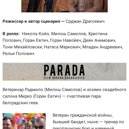
Режиссер и автор сценария —
Срджан Драгоевич
В ролях:
Никола Койо, Милош Самолов, Христина
Попович, Горан Евтич, Горан Навойеч, Деян Ачимович,
Тони Михайловски, Натаса Маркович, Младен Андреевич,
Релья Попович
Ветеринар Радмило (Милош Самолов) и хозяин свадебного
салона Мирко (Горан Евтич) — счастливая пара
белградских геев.
Ветеран гражданской войны,
бывший бандит, ныне — тренер по
рукопашному бою и наемный