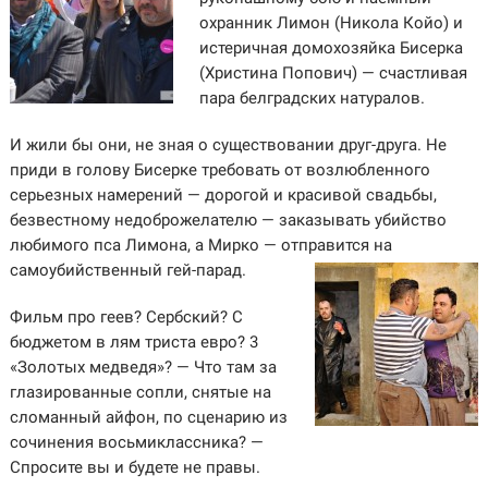
охранник Лимон (Никола Койо) и
истеричная домохозяйка Бисерка
(Христина Попович) — счастливая
пара белградских натуралов.
И жили бы они, не зная о существовании друг-друга. Не
приди в голову Бисерке требовать от возлюбленного
серьезных намерений — дорогой и красивой свадьбы,
безвестному недоброжелателю — заказывать убийство
любимого пса Лимона, а Мирко — отправится на
самоубийственный гей-парад.
Фильм про геев? Сербский? С
бюджетом в лям триста евро? 3
«Золотых медведя»? — Что там за
глазированные сопли, снятые на
сломанный айфон, по сценарию из
сочинения восьмиклассника? —
Спросите вы и будете не правы.