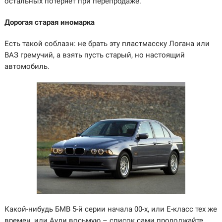
остальных потеряет при перепродаже.
Дорогая старая иномарка
Есть такой соблазн: не брать эту пластмасску Логана или
ВАЗ гремучий, а взять пусть старый, но настоящий
автомобиль.
Какой-нибудь БМВ 5-й серии начала 00-х, или Е-класс тех же
времен, или Ауди восьмую – список сами продолжайте.