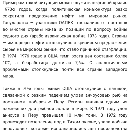
Примером такой ситуации может служить нефтяной кризис
1970-х годов, когда политическая
конъюнктура резко
сократила предложение нефти на мировом рынке.
Государства — участники ОАПЕК отказались от поставок
во многие страны из-за их позиции по вопросу войны
судного дня (арабо-израильская война 1973 года). Страны
— импортёры нефти столкнулись с кризисом предложения
сырья на мировом рынке, что стало причиной стагфляции.
В
1974—1976 годах в США темп роста цен составил более
10%, а безработица достигла 7,6%. С аналогичными
проблемами столкнулись почти все страны западного
мира.
Также в 70-е годы рынки США столкнулись с паникой,
связанной с резким падением улова анчоусовых рыб на
восточном побережье Перу. Регион являлся одним из
важнейших для рыбной ловли в мире. К 1971 году улов
анчоуса в Перу превышал 10 млн тонн. В 1972 году
происходит потепление вод в Тихом океане, упала добыча
анчоусовых, которые использовались для производства