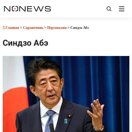
Главная
>
Справочник
>
Персоналии
> Синдзо Абэ
Синдзо Абэ