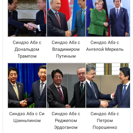
Синдзо Абэ с
Синдзо Абэ с
Синдзо Абэ с
Дональдом
Владимиром
Ангелой Меркель
Трампом
Путиным
Синдзо Абэ с Си
Синдзо Абэ с
Синдзо Абэ с
Цзиньпином
Реджепом
Петром
Эрдоганом
Порошенко