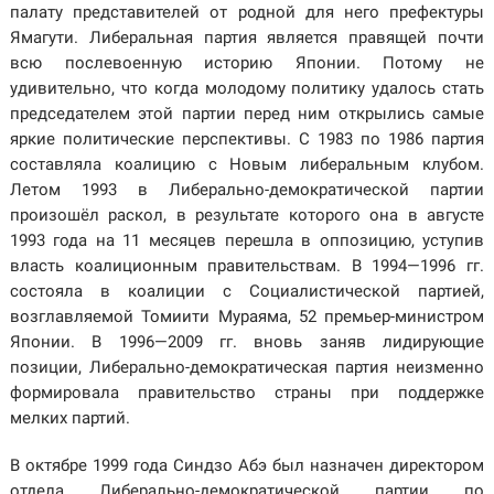
палату представителей от родной для него префектуры
Ямагути. Либеральная партия является правящей почти
всю послевоенную историю Японии. Потому не
удивительно, что когда молодому политику удалось стать
председателем этой партии перед ним открылись самые
яркие политические перспективы. С 1983 по 1986 партия
составляла коалицию с Новым либеральным клубом.
Летом 1993 в Либерально-демократической партии
произошёл раскол, в результате которого она в августе
1993 года на 11 месяцев перешла в оппозицию, уступив
власть коалиционным правительствам. В 1994—1996 гг.
состояла в коалиции
с Социалистической партией,
возглавляемой Томиити Мураяма, 52 премьер-министром
Японии. В 1996—2009 гг. вновь заняв лидирующие
позиции, Либерально-демократическая партия неизменно
формировала правительство страны при поддержке
мелких партий.
В октябре 1999 года Синдзо Абэ был назначен директором
отдела Либерально-демократической партии по