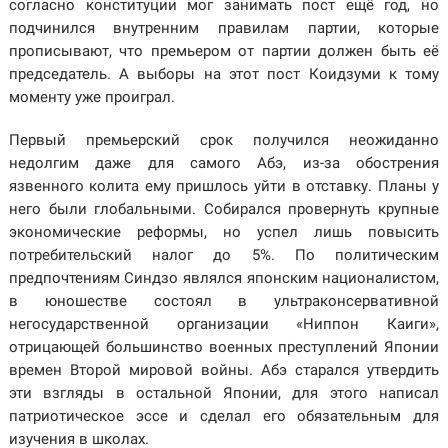
согласно конституции мог занимать пост ещё год, но
подчинился внутренним правилам партии, которые
прописывают, что премьером от партии должен быть её
председатель. А выборы на этот пост Коидзуми к тому
моменту уже проиграл.
Первый премьерский срок получился неожиданно
недолгим даже для самого Абэ, из-за обострения
язвенного колита ему пришлось уйти в отставку. Планы у
него были глобальными. Собирался провернуть крупные
экономические реформы, но успел лишь повысить
потребительский налог до 5%. По политическим
предпочтениям Синдзо являлся японским националистом,
в юношестве состоял в ультраконсервативной
негосударственной организации «Ниппон Каиги»,
отрицающей большинство военных преступлений Японии
времен Второй мировой войны. Абэ старался утвердить
эти взгляды в остальной Японии, для этого написал
патриотическое эссе и сделал его обязательным для
изучения в школах.