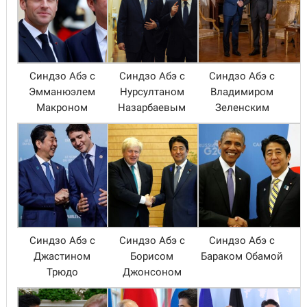
Синдзо Абэ с
Синдзо Абэ с
Синдзо Абэ с
Эмманюэлем
Нурсултаном
Владимиром
Макроном
Назарбаевым
Зеленским
Синдзо Абэ с
Синдзо Абэ с
Синдзо Абэ с
Джастином
Борисом
Бараком Обамой
Трюдо
Джонсоном