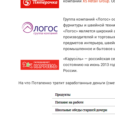
компании
X5 Retail Group
. 
Группа компаний «Логос» ос
фурнитуры и швейной техн
«Логос» является широкий 
производителей и торговых
предметов интерьера, швей
промышленное и бытовое 
«Карусе́ль» — российская с
состоянию на июнь 2013 год
России.
На что Потапенко тратит заработанные деньги (смет