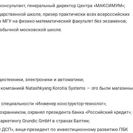
консультант, генеральный директор Центра «МАКСИМУМ»;
арственной школе, призер практиче­ски всех всероссийских
в МГУ на физико-математический факультет без экзаменов;
 обычной московской школе.
диотехники, электроники и автоматики;
 компанией Natashkyang Korotia Systems — это были магазины
 специальности «Инженер конструктор-технолог»;
 охранником, охранял президента банка «Российский кредит»;
аркетингу Grundic GmbH в странах Балтии;
ЭЗ ДСП», вице-президент по инвестиционному развитию ПБК