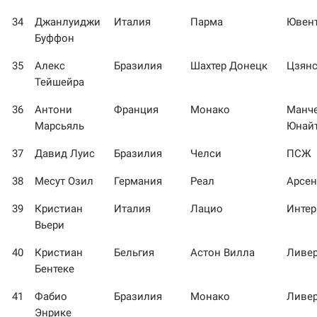
34
Джанлуиджи
Италия
Парма
Ювен
Буффон
35
Алекс
Бразилия
Шахтер Донецк
Цзянс
Тейшейра
36
Антони
Франция
Монако
Манче
Марсьяль
Юнай
37
Давид Луис
Бразилия
Челси
ПСЖ
38
Месут Озил
Германия
Реал
Арсен
39
Кристиан
Италия
Лацио
Интер
Вьери
40
Кристиан
Бельгия
Астон Вилла
Ливе
Бентеке
41
Фабио
Бразилия
Монако
Ливе
Энрике