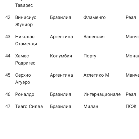
Таварес
42
Винисиус
Бразилия
Фламенго
Реал
Жуниор
43
Николас
Аргентина
Валенсия
Манче
Отаменди
44
Хамес
Колумбия
Порту
Мона
Родригес
45
Серхио
Аргентина
Атлетико М
Манче
Агуэро
46
Роналдо
Бразилия
Интернационале
Реал
47
Тиаго Силва
Бразилия
Милан
ПСЖ