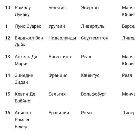
10
Ромелу
Бельгия
Эвертон
Манче
Лукаку
Юнай
11
Луис Суарес
Уругвай
Ливерпуль
Барсе
12
Вирджил Ван
Нидерланды
Саутгемптон
Ливе
Дейк
13
Анхель Ди
Аргентина
Реал
Манче
Мария
Юнай
14
Зинедин
Франция
Ювентус
Реал
Зидан
15
Кевин Де
Бельгия
Вольфсбург
Манче
Брёйне
16
Алисон
Бразилия
Рома
Ливе
Рамзес
Бекер