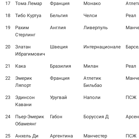
17
Тома Лемар
Франция
Монако
Атлет
18
Тибо Куртуа
Бельгия
Челси
Реал
19
Рахим
Англия
Ливерпуль
Манче
Стерлинг
20
Златан
Швеция
Интернационале
Барсе
Ибрагимович
21
Кака
Бразилия
Милан
Реал
22
Эмерик
Франция
Атлетик
Манче
Ляпорт
Бильбао
23
Эдинсон
Уругвай
Наполи
ПСЖ
Кавани
24
Пьер-Эмерик
Габон
Боруссия Д
Арсен
Обамеянг
25
Анхель Ди
Аргентина
Манчестер
ПСЖ