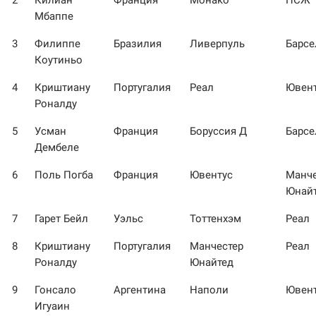
2
Килиан
Франция
Монако
ПСЖ
Мбаппе
3
Филиппе
Бразилия
Ливерпуль
Барсе
Коутиньо
4
Криштиану
Португалия
Реал
Ювен
Роналду
5
Усман
Франция
Боруссия Д
Барсе
Дембеле
6
Поль Погба
Франция
Ювентус
Манче
Юнай
7
Гарет Бейл
Уэльс
Тоттенхэм
Реал
8
Криштиану
Португалия
Манчестер
Реал
Роналду
Юнайтед
9
Гонсало
Аргентина
Наполи
Ювен
Игуаин