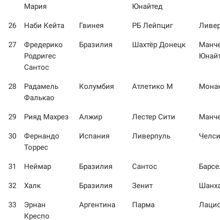
Мария
Юнайтед
26
Наби Кейта
Гвинея
РБ Лейпциг
Ливе
27
Фредерико
Бразилия
Шахтёр Донецк
Манче
Родригес
Юнай
Сантос
28
Радамель
Колумбия
Атлетико М
Мона
Фалькао
29
Рияд Махрез
Алжир
Лестер Сити
Манче
30
Фернандо
Испания
Ливерпуль
Челс
Торрес
31
Неймар
Бразилия
Сантос
Барсе
32
Халк
Бразилия
Зенит
Шанх
33
Эрнан
Аргентина
Парма
Лаци
Креспо