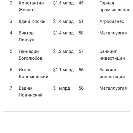
2
Константин
$1.5 млрд
45
Горная
Жеваго
промышленнос
3
Юрий Косюк
$1.4 млрд
51
Агробизнес
4
Виктор
$1.4 млрд
58
Металлургия
Пинчук
5
Геннадий
$1.2 млрд
57
Банкинг,
Боголюбов
инвестиции
6
Игорь
$1.1 млрд
56
Банкинг,
Коломойский
инвестиции
7
Вадим
$1 млрд
56
Металлургия
Новинский