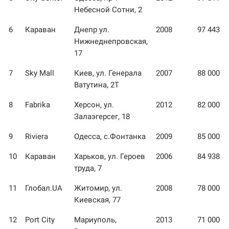
Небесной Сотни, 2
6
Караван
Днепр ул.
2008
97 443
Нижнеднепровская,
17
7
Sky Mall
Киев, ул. Генерала
2007
88 000
Ватутина, 2Т
8
Fabrika
Херсон, ул.
2012
82 000
Залаэгерсег, 18
9
Riviera
Одесса, с.Фонтанка
2009
85 000
10
Караван
Харьков, ул. Героев
2006
84 938
труда, 7
11
Глобал.UA
Житомир, ул.
2008
78 000
Киевская, 77
12
Port City
Мариуполь,
2013
71 000