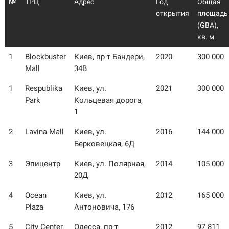
№
ТРЦ
Адрес
Год
Общая
открытия
площадь
(GBA),
кв. м
1
Blockbuster
Киев, пр-т Бандери,
2020
300 000
Mall
34В
1
Respublika
Киев, ул.
2021
300 000
Park
Кольцевая дорога,
1
2
Lavina Mall
Киев, ул.
2016
144 000
Берковецкая, 6Д
3
Эпицентр
Киев, ул. Полярная,
2014
105 000
20Д
4
Ocean
Киев, ул.
2012
165 000
Plaza
Антоновича, 176
5
City Center
Одесса, пр-т
2012
97 811