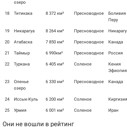
озеро
18
Титикака
8 372 км²
Пресноводное
Боливия
Перу
19
Никарагуа
8 264 км²
Пресноводное
Никарагу
20
Атабаска
7 850 км²
Пресноводное
Канада
21
Таймыр
6 990км²
Пресноводное
Россия
22
Туркана
6 405 км²
Соленое
Кения
Эфиопия
23
Оленье
6 330 км²
Пресноводное
Канада
озеро
24
Иссык-Куль
6 200 км²
Соленое
Киргизи
25
Урмия
6 001 км²
Соленое
Иран
Они не вошли в рейтинг