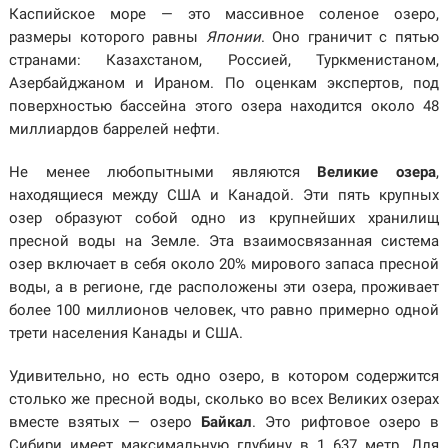
Каспийское море — это массивное соленое озеро,
размеры которого равны
Японии
. Оно граничит с пятью
странами: Казахстаном, Россией, Туркменистаном,
Азербайджаном и Ираном. По оценкам экспертов, под
поверхностью бассейна этого озера находится около 48
миллиардов баррелей нефти.
Не менее любопытными являются
Великие озера
,
находящиеся между США и Канадой. Эти пять крупных
озер образуют собой одно из крупнейших хранилищ
пресной воды на Земле. Эта взаимосвязанная система
озер включает в себя около 20% мирового запаса пресной
воды, а в регионе, где расположены эти озера, проживает
более 100 миллионов человек, что равно примерно одной
трети населения Канады и США.
Удивительно, но есть одно озеро, в котором содержится
столько же пресной воды, сколько во всех Великих озерах
вместе взятых — озеро
Байкал
. Это рифтовое озеро в
Сибири имеет максимальную глубину в 1 637 метр. Для