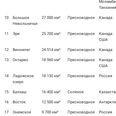
Мозамби
Танзани
10
Большое
27 000 км²
Пресноводное
Канада
Невольничье
11
Эри
25 700 км²
Пресноводное
Канада
США
12
Виннипег
24 514 км²
Пресноводное
Канада
13
Онтарио
18 960 км²
Пресноводное
Канада
США
14
Ладожское
18 130 км²
Пресноводное
Россия
озеро
15
Балхаш
16 400 км²
Соленое
Казахста
16
Восток
12 500 км²
Пресноводное
Антаркт
17
Онежское
9 700 км²
Пресноводное
Россия