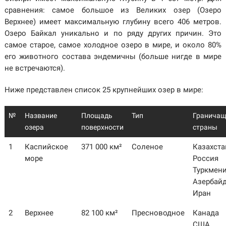
сравнения: самое большое из Великих озер (Озеро
Верхнее) имеет максимальную глубину всего 406 метров.
Озеро Байкал уникально и по ряду других причин. Это
самое старое, самое холодное озеро в мире, и около 80%
его животного состава эндемичны (больше нигде в мире
не встречаются).
Ниже представлен список 25 крупнейших озер в мире:
№
Название
Площадь
Тип
Граничащ
озера
поверхности
страны
1
Каспийское
371 000 км²
Соленое
Казахста
море
Россия
Туркмен
Азербай
Иран
2
Верхнее
82 100 км²
Пресноводное
Канада
США