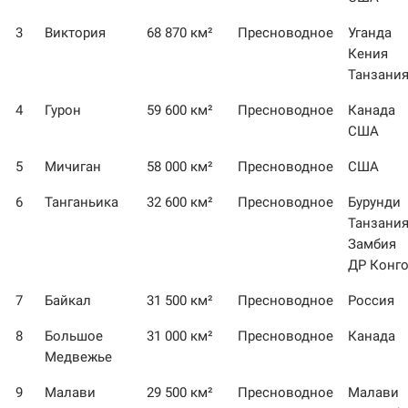
3
Виктория
68 870 км²
Пресноводное
Уганда
Кения
Танзани
4
Гурон
59 600 км²
Пресноводное
Канада
США
5
Мичиган
58 000 км²
Пресноводное
США
6
Танганьика
32 600 км²
Пресноводное
Бурунди
Танзани
Замбия
ДР Конг
7
Байкал
31 500 км²
Пресноводное
Россия
8
Большое
31 000 км²
Пресноводное
Канада
Медвежье
9
Малави
29 500 км²
Пресноводное
Малави