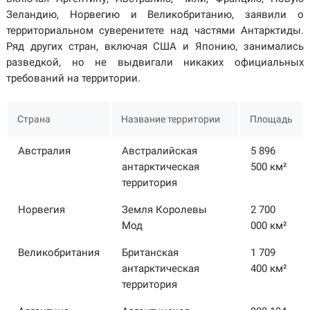
Зеландию, Норвегию и Великобританию, заявили о
территориальном суверенитете над частями Антарктиды.
Ряд других стран, включая США и Японию, занимались
разведкой, но не выдвигали никаких официальных
требований на территории.
Страна
Название территории
Площадь
Австралия
Австралийская
5 896
антарктическая
500 км²
территория
Норвегия
Земля Королевы
2 700
Мод
000 км²
Великобритания
Британская
1 709
антарктическая
400 км²
территория