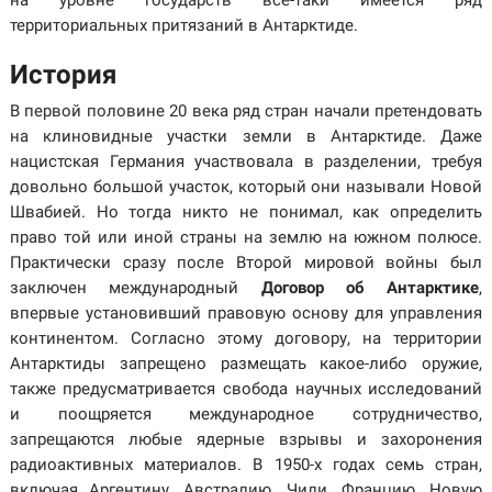
на уровне государств все-таки имеется ряд
территориальных притязаний в Антарктиде.
История
В первой половине 20 века ряд стран начали претендовать
на клиновидные участки земли в Антарктиде. Даже
нацистская Германия участвовала в разделении, требуя
довольно большой участок, который они называли Новой
Швабией. Но тогда никто не понимал, как определить
право той или иной страны на землю на южном полюсе.
Практически сразу после Второй мировой войны был
заключен международный
Договор об Антарктике
,
впервые установивший правовую основу для управления
континентом. Согласно этому договору, на территории
Антарктиды запрещено размещать какое-либо оружие,
также предусматривается свобода научных исследований
и поощряется международное сотрудничество,
запрещаются любые ядерные взрывы и захоронения
радиоактивных материалов. В 1950-х годах семь стран,
включая Аргентину, Австралию, Чили, Францию, Новую