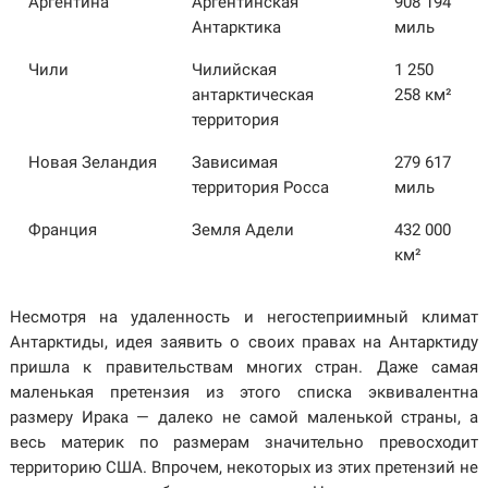
Аргентина
Аргентинская
908 194
Антарктика
миль
Чили
Чилийская
1 250
антарктическая
258 км²
территория
Новая Зеландия
Зависимая
279 617
территория Росса
миль
Франция
Земля Адели
432 000
км²
Несмотря на удаленность и негостеприимный климат
Антарктиды, идея заявить о своих правах на Антарктиду
пришла к правительствам многих стран. Даже самая
маленькая претензия из этого списка эквивалентна
размеру Ирака — далеко не самой маленькой страны, а
весь материк по размерам значительно превосходит
территорию США. Впрочем, некоторых из этих претензий не