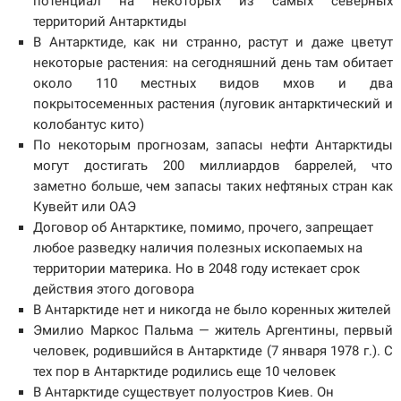
потенциал на некоторых из самых северных
территорий Антарктиды
В Антарктиде, как ни странно, растут и даже цветут
некоторые растения: на сегодняшний день там обитает
около 110 местных видов мхов и два
покрытосеменных растения (луговик антарктический и
колобантус кито)
По некоторым прогнозам, запасы нефти Антарктиды
могут достигать 200 миллиардов баррелей, что
заметно больше, чем запасы таких нефтяных стран как
Кувейт или ОАЭ
Договор об Антарктике, помимо, прочего, запрещает
любое разведку наличия полезных ископаемых на
территории материка. Но в 2048 году истекает срок
действия этого договора
В Антарктиде нет и никогда не было коренных жителей
Эмилио Маркос Пальма — житель Аргентины, первый
человек, родившийся в Антарктиде (7 января 1978 г.). С
тех пор в Антарктиде родились еще 10 человек
В Антарктиде существует полуостров Киев. Он