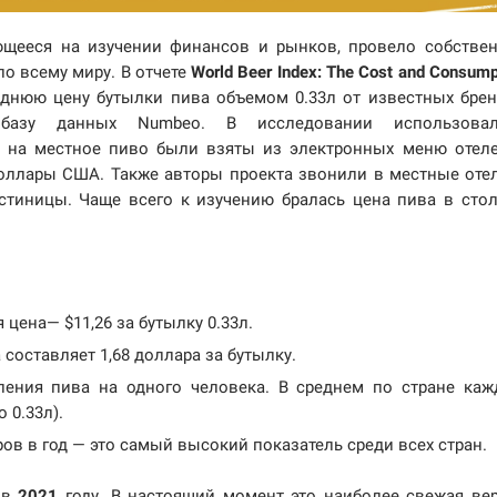
ющееся на изучении финансов и рынков, провело собстве
о всему миру. В отчете
World Beer Index: The Cost and Consump
днюю цену бутылки пива объемом 0.33л от известных бре
ю базу данных Numbeo. В исследовании использовал
 на местное пиво были взяты из электронных меню отел
доллары США. Также авторы проекта звонили в местные оте
стиницы. Чаще всего к изучению бралась цена пива в сто
 цена— $11,26 за бутылку 0.33л.
составляет 1,68 доллара за бутылку.
ления пива на одного человека. В среднем по стране ка
 0.33л).
ов в год — это самый высокий показатель среди всех стран.
 в
2021
году. В настоящий момент это наиболее свежая ве