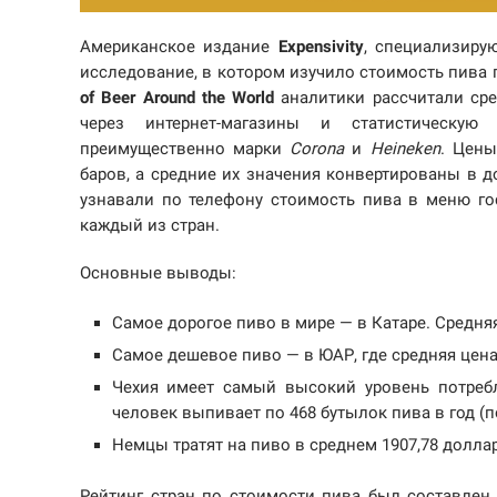
Американское издание
Expensivity
, специализиру
исследование, в котором изучило стоимость пива п
of Beer Around the World
аналитики рассчитали сре
через интернет-магазины и статистическу
преимущественно марки
Corona
и
Heineken
. Цены
баров, а средние их значения конвертированы в 
узнавали по телефону стоимость пива в меню го
каждый из стран.
Основные выводы:
Самое дорогое пиво в мире — в Катаре. Средняя
Самое дешевое пиво — в ЮАР, где средняя цена 
Чехия имеет самый высокий уровень потреб
человек выпивает по 468 бутылок пива в год (по
Немцы тратят на пиво в среднем 1907,78 доллар
Рейтинг стран по стоимости пива был составлен