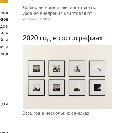
Добавлен новый рейтинг стран по
нное
уровню внедрения криптовалют
tion
26 октября, 2022
ндов
ись
2020 год в фотографиях
ей и
ли и
лице
ждый
Весь год в нескольких снимках
рсия