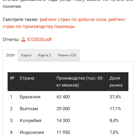
понятия.
Смотрите также:
рейтинг стран по добыче соли
,
рейтинг
стран по производству пшеницы
Отчеты:
ICO2020.pdf
2020
Карта
Карта 2
Члены ICO
№
Страна
Производство (тыс. 60-
Доля
кг мешков)
рынка
1
Бразилия
63 400
37,4%
2
Вьетнам
29 000
17,1%
3
Колумбия
14 300
8,4%
4
Индонезия
11 950
7,0%