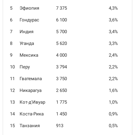
5
Эфиопия
7 375
4,3%
6
Гондурас
6 100
3,6%
7
Индия
5 700
3,4%
8
Уганда
5 620
3,3%
9
Мексика
4 000
2,4%
10
Перу
3 794
2,2%
11
Гватемала
3 750
2,2%
12
Никарагуа
2 650
1,6%
13
Кот-д'Ивуар
1 775
1,0%
14
Коста-Рика
1 450
0,9%
15
Танзания
913
0,5%