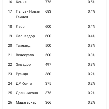
16
Кения
775
0,5%
17
Папуа - Новая
683
0,4%
Гвинея
18
Лаос
600
0,4%
19
Сальвадор
600
0,4%
20
Таиланд
500
0,3%
21
Венесуэла
500
0,3%
22
Эквадор
497
0,3%
23
Руанда
380
0,2%
24
ДР Конго
375
0,2%
25
Доминикана
375
0,2%
26
Мадагаскар
366
0,2%