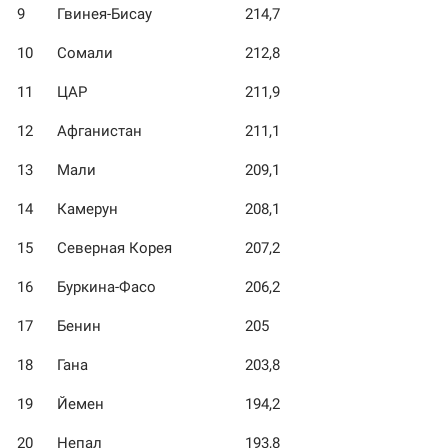
9
Гвинея-Бисау
214,7
10
Сомали
212,8
11
ЦАР
211,9
12
Афганистан
211,1
13
Мали
209,1
14
Камерун
208,1
15
Северная Корея
207,2
16
Буркина-Фасо
206,2
17
Бенин
205
18
Гана
203,8
19
Йемен
194,2
20
Непал
193,8