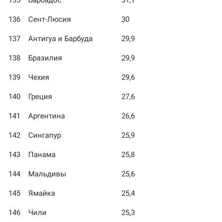
135
Барбадос
31,1
136
Сент-Люсия
30
137
Антигуа и Барбуда
29,9
138
Бразилия
29,9
139
Чехия
29,6
140
Греция
27,6
141
Аргентина
26,6
142
Сингапур
25,9
143
Панама
25,8
144
Мальдивы
25,6
145
Ямайка
25,4
146
Чили
25,3