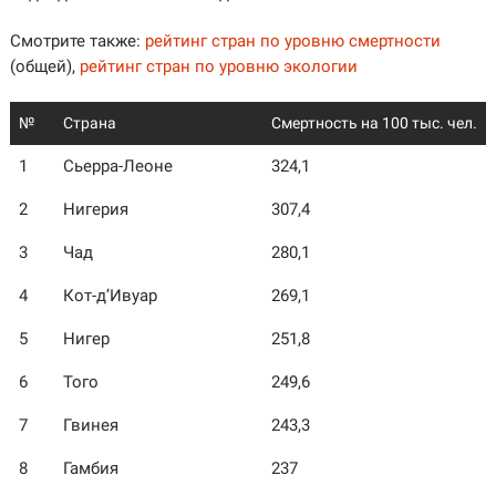
Смотрите также:
рейтинг стран по уровню смертности
(общей),
рейтинг стран по уровню экологии
№
Страна
Смертность на 100 тыс. чел.
1
Сьерра-Леоне
324,1
2
Нигерия
307,4
3
Чад
280,1
4
Кот-д’Ивуар
269,1
5
Нигер
251,8
6
Того
249,6
7
Гвинея
243,3
8
Гамбия
237