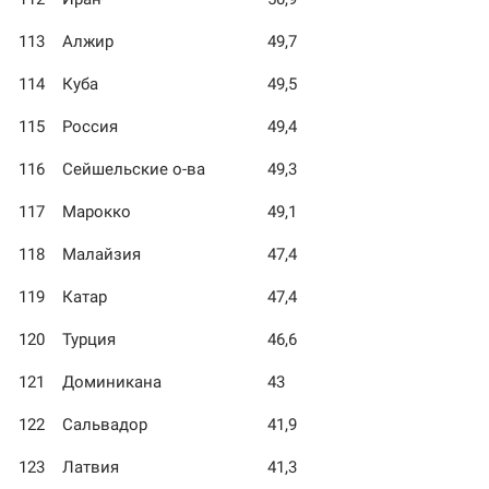
113
Алжир
49,7
114
Куба
49,5
115
Россия
49,4
116
Сейшельские о-ва
49,3
117
Марокко
49,1
118
Малайзия
47,4
119
Катар
47,4
120
Турция
46,6
121
Доминикана
43
122
Сальвадор
41,9
123
Латвия
41,3