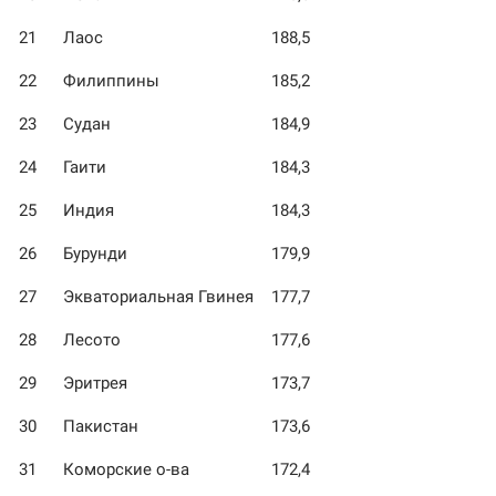
21
Лаос
188,5
22
Филиппины
185,2
23
Судан
184,9
24
Гаити
184,3
25
Индия
184,3
26
Бурунди
179,9
27
Экваториальная Гвинея
177,7
28
Лесото
177,6
29
Эритрея
173,7
30
Пакистан
173,6
31
Коморские о-ва
172,4