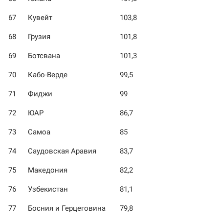
67
Кувейт
103,8
68
Грузия
101,8
69
Ботсвана
101,3
70
Кабо-Верде
99,5
71
Фиджи
99
72
ЮАР
86,7
73
Самоа
85
74
Саудовская Аравия
83,7
75
Македония
82,2
76
Узбекистан
81,1
77
Босния и Герцеговина
79,8