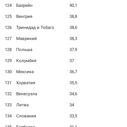
124
Бахрейн
40,1
125
Венгрия
38,8
126
Тринидад и Тобаго
38,6
127
Маврикий
38,3
128
Польша
37,9
129
Колумбия
37
130
Мексика
36,7
131
Хорватия
35,5
132
Венесуэла
34,6
133
Литва
34
134
Словакия
33,5