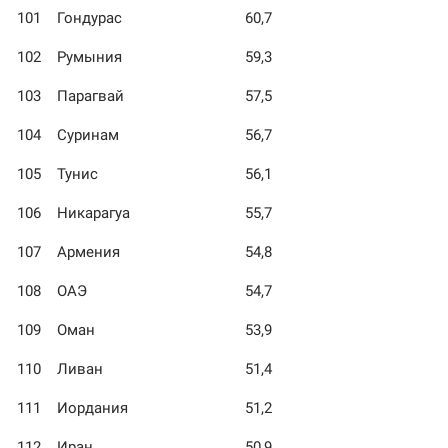
101
Гондурас
60,7
102
Румыния
59,3
103
Парагвай
57,5
104
Суринам
56,7
105
Тунис
56,1
106
Никарагуа
55,7
107
Армения
54,8
108
ОАЭ
54,7
109
Оман
53,9
110
Ливан
51,4
111
Иордания
51,2
112
Иран
50,9