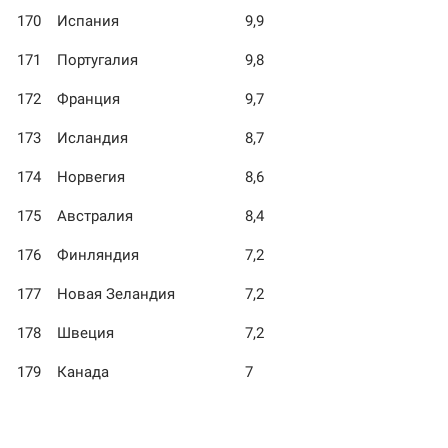
170
Испания
9,9
171
Португалия
9,8
172
Франция
9,7
173
Исландия
8,7
174
Норвегия
8,6
175
Австралия
8,4
176
Финляндия
7,2
177
Новая Зеландия
7,2
178
Швеция
7,2
179
Канада
7