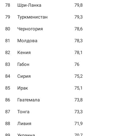
78
Шри-Ланка
79,8
79
Туркменистан
79,3
80
Черногория
78,6
81
Молдова
78,3
82
Кения
78,1
83
Габон
76
84
Сирия
75,2
85
Ирак
75,1
86
Гватемала
73,8
87
Тонга
73,3
88
Ливия
71,9
89
Украина
70,7