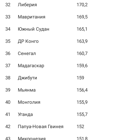
32
Либерия
170,2
33
Мавритания
169,5
34
Южный Судан
165,1
35
ДР Конго
163,9
36
Сенегал
160,7
37
Мадагаскар
159,6
38
Джибути
159
39
Мьянма
156,4
40
Монголия
155,9
41
Уганда
155,7
42
Папуа-Новая Гвинея
152
43
Микронезия
151,8