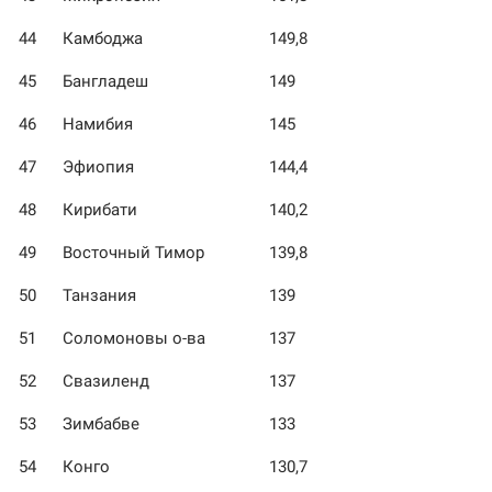
44
Камбоджа
149,8
45
Бангладеш
149
46
Намибия
145
47
Эфиопия
144,4
48
Кирибати
140,2
49
Восточный Тимор
139,8
50
Танзания
139
51
Соломоновы о-ва
137
52
Свазиленд
137
53
Зимбабве
133
54
Конго
130,7