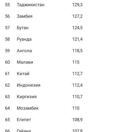
55
Таджикистан
129,3
56
Замбия
127,2
57
Бутан
124,5
58
Руанда
121,4
59
Ангола
118,5
60
Малави
115
61
Китай
112,7
62
Индонезия
112,4
63
Киргизия
110,7
64
Мозамбик
110
65
Египет
108,9
66
Гайана
107,8