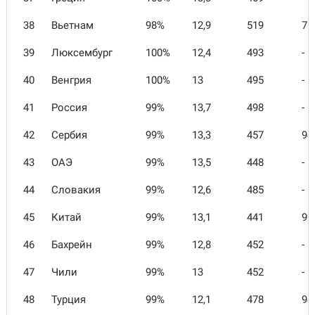
38
Вьетнам
98%
12,9
519
76
39
Люксембург
100%
12,4
493
-
40
Венгрия
100%
13
495
-
41
Россия
99%
13,7
498
-
42
Сербия
99%
13,3
457
94
43
ОАЭ
99%
13,5
448
-
44
Словакия
99%
12,6
485
-
45
Китай
99%
13,1
441
92
46
Бахрейн
99%
12,8
452
-
47
Чили
99%
13
452
-
48
Турция
99%
12,1
478
94