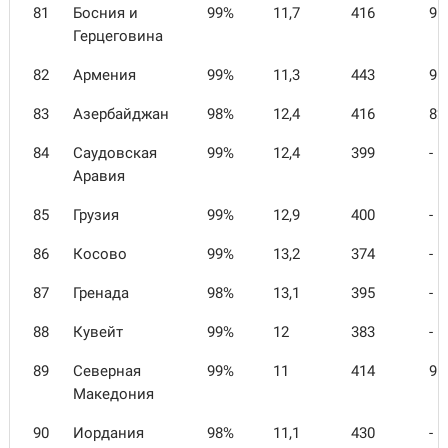
81
Босния и
99%
11,7
416
91
Герцеговина
82
Армения
99%
11,3
443
91
83
Азербайджан
98%
12,4
416
82
84
Саудовская
99%
12,4
399
-
Аравия
85
Грузия
99%
12,9
400
-
86
Косово
99%
13,2
374
-
87
Гренада
98%
13,1
395
-
88
Кувейт
99%
12
383
-
89
Северная
99%
11
414
95
Македония
90
Иордания
98%
11,1
430
-