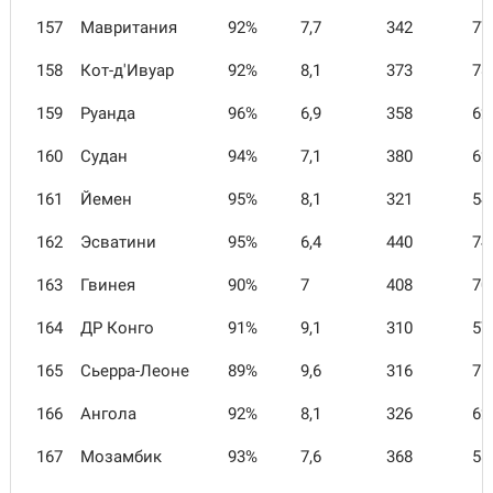
157
Мавритания
92%
7,7
342
77
158
Кот-д'Ивуар
92%
8,1
373
78
159
Руанда
96%
6,9
358
62
160
Судан
94%
7,1
380
62
161
Йемен
95%
8,1
321
54
162
Эсватини
95%
6,4
440
74
163
Гвинея
90%
7
408
70
164
ДР Конго
91%
9,1
310
57
165
Сьерра-Леоне
89%
9,6
316
71
166
Ангола
92%
8,1
326
62
167
Мозамбик
93%
7,6
368
58