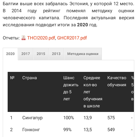
Балтии выше всех забралась Эстония, у которой 12 место.
В 2014 году рейтинг поменял методику оценки
человеческого капитала. Последняя актуальная версия
исследования подводит итоги за
2020
год.
Отчеты:
THCI2020.pdf
,
GHCR2017.pdf
2020
2017
2015
2013
Методика оценки
№
Страна
Шанс
Среднее
Качество
% 
дожить
кол-во
обучения
5 л
до 5
лет
от
лет
обучения
в 
в школе
1
Сингапур
100%
13,9
575
-
2
Гонконг
99%
13,5
549
-