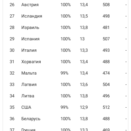
26
Австрия
100%
13,4
508
-
27
Исландия
100%
13,5
498
-
28
Израиль
100%
13,8
481
-
29
Испания
100%
13
507
-
30
Италия
100%
13,3
493
-
31
Хорватия
100%
13,4
488
-
32
Мальта
99%
13,4
474
-
33
Латвия
100%
13,6
504
-
34
Литва
100%
13,8
496
-
35
США
99%
12,9
512
-
36
Беларусь
100%
13,8
488
-
37
Греция
100%
13,3
469
-