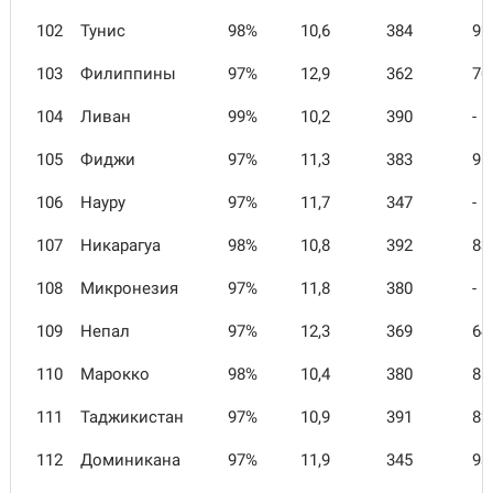
102
Тунис
98%
10,6
384
92
103
Филиппины
97%
12,9
362
70
104
Ливан
99%
10,2
390
-
105
Фиджи
97%
11,3
383
91
106
Науру
97%
11,7
347
-
107
Никарагуа
98%
10,8
392
83
108
Микронезия
97%
11,8
380
-
109
Непал
97%
12,3
369
64
110
Марокко
98%
10,4
380
85
111
Таджикистан
97%
10,9
391
82
112
Доминикана
97%
11,9
345
93