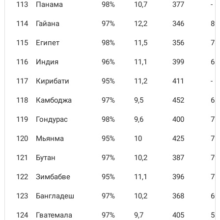
113
Панама
98%
10,7
377
-
114
Гайана
97%
12,2
346
89
115
Египет
98%
11,5
356
78
116
Индия
96%
11,1
399
65
117
Кирибати
95%
11,2
411
-
118
Камбоджа
97%
9,5
452
68
119
Гондурас
98%
9,6
400
77
120
Мьянма
95%
10
425
71
121
Бутан
97%
10,2
387
79
122
Зимбабве
95%
11,1
396
77
123
Бангладеш
97%
10,2
368
69
124
Гватемала
97%
9,7
405
53