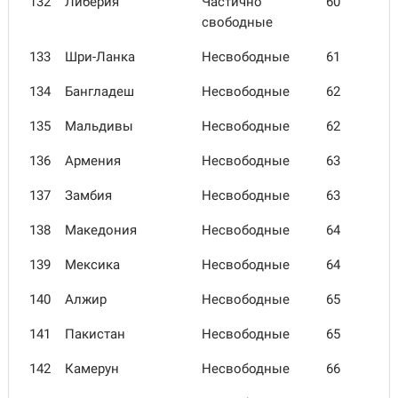
132
Либерия
Частично
60
свободные
133
Шри-Ланка
Несвободные
61
134
Бангла­деш
Несвободные
62
135
Мальдивы
Несвободные
62
136
Армения
Несвободные
63
137
Замбия
Несвободные
63
138
Македо­ния
Несвободные
64
139
Мексика
Несвободные
64
140
Алжир
Несвободные
65
141
Паки­стан
Несвободные
65
142
Камерун
Несвободные
66