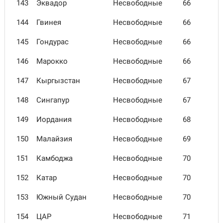
143
Эквадор
Несвободные
66
144
Гвинея
Несвободные
66
145
Гондурас
Несвободные
66
146
Марокко
Несвободные
66
147
Кыргыз­стан
Несвободные
67
148
Сингапур
Несвободные
67
149
Иордания
Несвободные
68
150
Малайзия
Несвободные
69
151
Камбоджа
Несвободные
70
152
Катар
Несвободные
70
153
Южный Судан
Несвободные
70
154
ЦАР
Несвободные
71