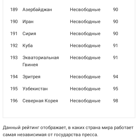
189
Азербай­джан
Несвободные
90
190
Иран
Несвободные
90
191
Сирия
Несвободные
90
192
Куба
Несвободные
91
193
Эквато­риаль­ная
Несвободные
91
Гвинея
194
Эритрея
Несвободные
94
195
Узбеки­стан
Несвободные
95
196
Северная Корея
Несвободные
98
Данный рейтинг отображает, в каких страна мира работает
самая независимая от государства пресса.