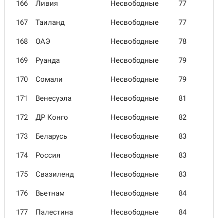
166
Ливия
Несвободные
77
167
Таиланд
Несвободные
77
168
ОАЭ
Несвободные
78
169
Руанда
Несвободные
79
170
Сомали
Несвободные
79
171
Вене­суэла
Несвободные
81
172
ДР Конго
Несвободные
82
173
Беларусь
Несвободные
83
174
Россия
Несвободные
83
175
Свази­ленд
Несвободные
83
176
Вьетнам
Несвободные
84
177
Палестина
Несвободные
84