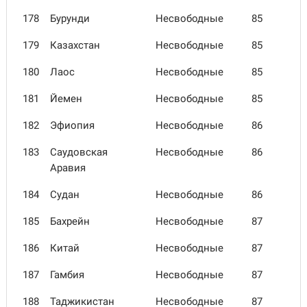
178
Бурунди
Несвободные
85
179
Казах­стан
Несвободные
85
180
Лаос
Несвободные
85
181
Йемен
Несвободные
85
182
Эфиопия
Несвободные
86
183
Саудов­ская
Несвободные
86
Аравия
184
Судан
Несвободные
86
185
Бахрейн
Несвободные
87
186
Китай
Несвободные
87
187
Гамбия
Несвободные
87
188
Таджики­стан
Несвободные
87