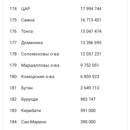
174
ЦАР
17 994 744
175
Самоа
16 713 451
176
Тонга
15 047 474
177
Доминика
13 286 695
178
Соломоновы о-ва
12 057 231
179
Маршалловы о-ва
9 752 051
180
Коморские о-ва
6 859 923
181
Бутан
2 649 713
182
Бурунди
983 747
183
Кирибати
591 000
184
Сан-Марино
390 000