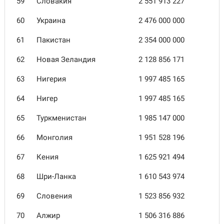
59
Словакия
2 551 913 227
60
Украина
2 476 000 000
61
Пакистан
2 354 000 000
62
Новая Зеландия
2 128 856 171
63
Нигерия
1 997 485 165
64
Нигер
1 997 485 165
65
Туркменистан
1 985 147 000
66
Монголия
1 951 528 196
67
Кения
1 625 921 494
68
Шри-Ланка
1 610 543 974
69
Словения
1 523 856 932
70
Алжир
1 506 316 886