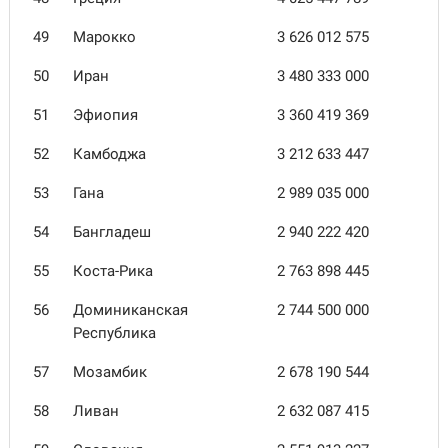
49
Марокко
3 626 012 575
50
Иран
3 480 333 000
51
Эфиопия
3 360 419 369
52
Камбоджа
3 212 633 447
53
Гана
2 989 035 000
54
Бангладеш
2 940 222 420
55
Коста-Рика
2 763 898 445
56
Доминиканская
2 744 500 000
Республика
57
Мозамбик
2 678 190 544
58
Ливан
2 632 087 415