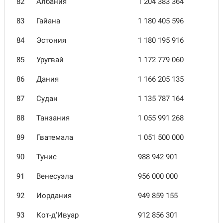
82
Албания
1 204 383 364
83
Гайана
1 180 405 596
84
Эстония
1 180 195 916
85
Уругвай
1 172 779 060
86
Дания
1 166 205 135
87
Судан
1 135 787 164
88
Танзания
1 055 991 268
89
Гватемала
1 051 500 000
90
Тунис
988 942 901
91
Венесуэла
956 000 000
92
Иордания
949 859 155
93
Кот-д'Ивуар
912 856 301