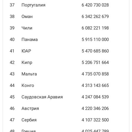
37
Португалия
6 420 730 028
38
Оман
6 342 262 679
39
Чили
6 082 221 198
40
Панама
5 915 110 000
41
ЮАР
5 470 685 860
42
Кипр
5 206 751 664
43
Мальта
4 735 070 858
44
Конго
4 313 143 665
45
Саудовская Аравия
4 247 084 539
46
Австрия
4 220 346 206
47
Сербия
4 107 322 500
48
Греция
4 025 447 789