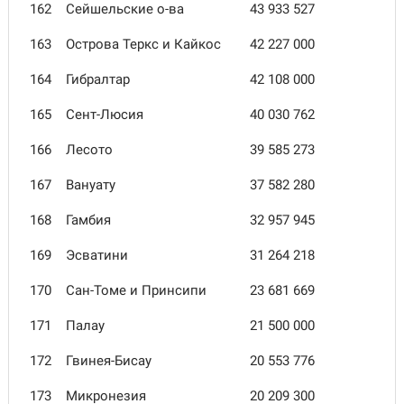
162
Сейшельские о-ва
43 933 527
163
Острова Теркс и Кайкос
42 227 000
164
Гибралтар
42 108 000
165
Сент-Люсия
40 030 762
166
Лесото
39 585 273
167
Вануату
37 582 280
168
Гамбия
32 957 945
169
Эсватини
31 264 218
170
Сан-Томе и Принсипи
23 681 669
171
Палау
21 500 000
172
Гвинея-Бисау
20 553 776
173
Микронезия
20 209 300