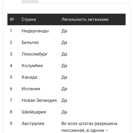
№
Страна
Легальность эвтаназии
1
Нидерланды
Да
2
Бельгия
Да
3
Люксембург
Да
4
Колумбия
Да
5
Канада
Да
6
Испания
Да
7
Новая Зеландия
Да
8
Швейцария
Да
9
Австралия
Во всех штатах разрешена
писсивная, в одном –