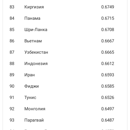
83
Киргизия
0.6749
84
Панама
0.6715
85
Шри-Ланка
0.6708
86
Вьетнам
0.6667
87
Узбеки­стан
0.6665
88
Индо­незия
0.6612
89
Иран
0.6593
90
Фиджи
0.6585
91
Тунис
0.6526
92
Монголия
0.6497
93
Парагвай
0.6487