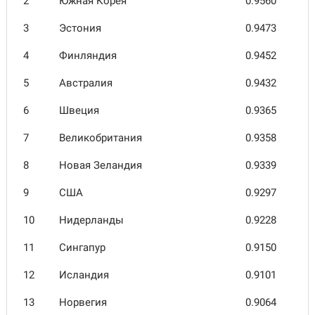
2
Южная Корея
0.9560
3
Эстония
0.9473
4
Финлян­дия
0.9452
5
Австра­лия
0.9432
6
Швеция
0.9365
7
Велико­британия
0.9358
8
Новая Зелан­дия
0.9339
9
США
0.9297
10
Нидер­ланды
0.9228
11
Сингапур
0.9150
12
Исландия
0.9101
13
Норвегия
0.9064