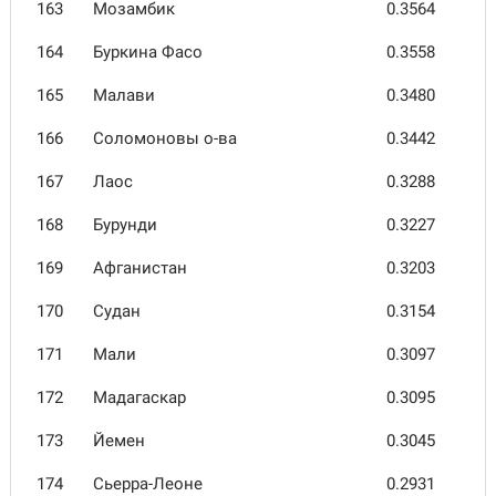
163
Мозамбик
0.3564
164
Буркина Фасо
0.3558
165
Малави
0.3480
166
Соломо­новы о-ва
0.3442
167
Лаос
0.3288
168
Бурунди
0.3227
169
Афгани­стан
0.3203
170
Судан
0.3154
171
Мали
0.3097
172
Мада­гаскар
0.3095
173
Йемен
0.3045
174
Сьерра-Леоне
0.2931