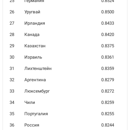
25
Германия
0.8524
26
Уругвай
0.8500
27
Ирландия
0.8433
28
Канада
0.8420
29
Казах­стан
0.8375
30
Израиль
0.8361
31
Лихтен­штейн
0.8359
32
Аргентина
0.8279
33
Люксем­бург
0.8272
34
Чили
0.8259
35
Порту­галия
0.8255
36
Россия
0.8244