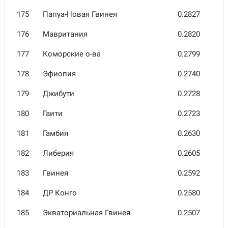
175
Папуа-Новая Гвинея
0.2827
176
Маври­тания
0.2820
177
Комор­ские о-ва
0.2799
178
Эфиопия
0.2740
179
Джибути
0.2728
180
Гаити
0.2723
181
Гамбия
0.2630
182
Либерия
0.2605
183
Гвинея
0.2592
184
ДР Конго
0.2580
185
Экватори­альная Гвинея
0.2507