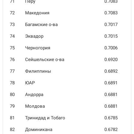
71
Перу
0.7083
72
Маке­дония
0.7083
73
Багам­ские о-ва
0.7017
74
Эквадор
0.7015
75
Черногория
0.7006
76
Сейшель­ские о-ва
0.6920
77
Филип­пины
0.6892
78
ЮАР
0.6891
80
Андорра
0.6881
79
Молдова
0.6881
81
Трини­дад и Тобаго
0.6785
82
Домини­кана
0.6782