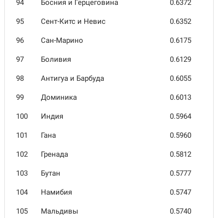
94
Босния и Герцего­вина
0.6372
95
Сент-Китс и Невис
0.6352
96
Сан-Марино
0.6175
97
Боливия
0.6129
98
Антигуа и Барбуда
0.6055
99
Доминика
0.6013
100
Индия
0.5964
101
Гана
0.5960
102
Гренада
0.5812
103
Бутан
0.5777
104
Намибия
0.5747
105
Мальдивы
0.5740