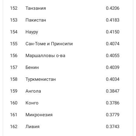
152
Танзания
0.4206
153
Пакистан
0.4183
154
Науру
0.4150
155
Сан-Томе и Принсипи
0.4074
156
Маршалловы о-ва
0.4055
157
Бенин
0.4039
158
Туркмени­стан
0.4034
159
Ангола
0.3847
160
Конго
0.3786
161
Микро­незия
0.3779
162
Ливия
0.3743