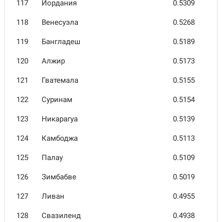
117
Иордания
0.5309
118
Вене­суэла
0.5268
119
Бангла­деш
0.5189
120
Алжир
0.5173
121
Гвате­мала
0.5155
122
Суринам
0.5154
123
Никарагуа
0.5139
124
Камбоджа
0.5113
125
Палау
0.5109
126
Зимбабве
0.5019
127
Ливан
0.4955
128
Свази­ленд
0.4938