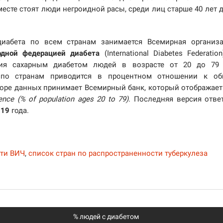
месте стоят люди негроидной расы, среди лиц старше 40 лет 
диабета по всем странам занимается Всемирная организ
дной федерацией диабета
(International Diabetes Federation
ния сахарным диабетом людей в возрасте от 20 до 79
 по странам приводится в процентном отношении к об
боре данных принимает Всемирный банк, который отображает
ence (% of population ages 20 to 79)
. Последняя версия отве
019
года.
сти ВИЧ
,
список стран по распространенности туберкулеза
% людей с диабетом