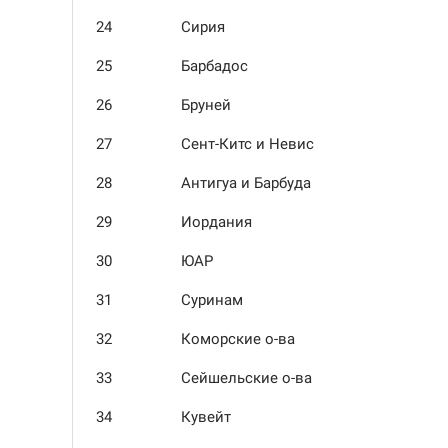
24
Сирия
25
Барбадос
26
Бруней
27
Сент-Китс и Невис
28
Антигуа и Барбуда
29
Иордания
30
ЮАР
31
Суринам
32
Коморские о-ва
33
Сейшельские о-ва
34
Кувейт