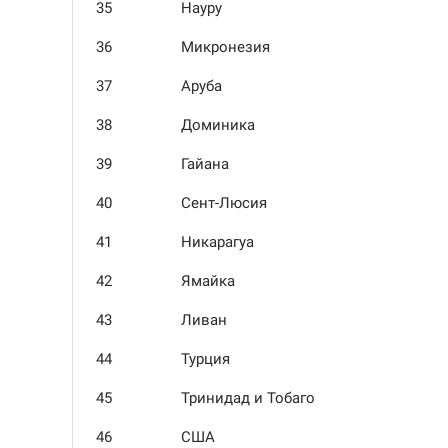
35
Науру
36
Микронезия
37
Аруба
38
Доминика
39
Гайана
40
Сент-Люсия
41
Никарагуа
42
Ямайка
43
Ливан
44
Турция
45
Тринидад и Тобаго
46
США