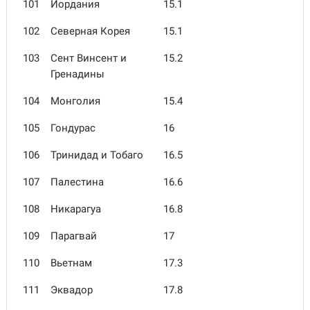
101
Иордания
15.1
102
Северная Корея
15.1
103
Сент Винсент и
15.2
Гренадины
104
Монголия
15.4
105
Гондурас
16
106
Тринидад и Тобаго
16.5
107
Палестина
16.6
108
Никарагуа
16.8
109
Парагвай
17
110
Вьетнам
17.3
111
Эквадор
17.8