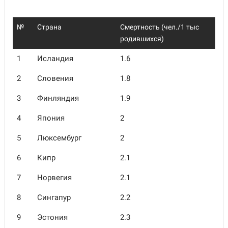
№
Страна
Смертность (чел./1 тыс
родившихся)
1
Исландия
1.6
2
Словения
1.8
3
Финляндия
1.9
4
Япония
2
5
Люксембург
2
6
Кипр
2.1
7
Норвегия
2.1
8
Сингапур
2.2
9
Эстония
2.3