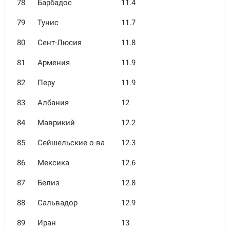
78
Барбадос
11.4
79
Тунис
11.7
80
Сент-Люсия
11.8
81
Армения
11.9
82
Перу
11.9
83
Албания
12
84
Маврикий
12.2
85
Сейшельские о-ва
12.3
86
Мексика
12.6
87
Белиз
12.8
88
Сальвадор
12.9
89
Иран
13