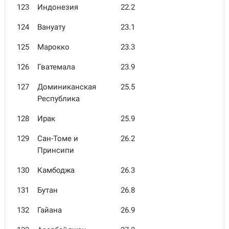
123
Индонезия
22.2
124
Вануату
23.1
125
Марокко
23.3
126
Гватемала
23.9
127
Доминиканская
25.5
Республика
128
Ирак
25.9
129
Сан-Томе и
26.2
Принсипи
130
Камбоджа
26.3
131
Бутан
26.8
132
Гайана
26.9