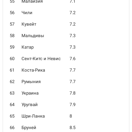
55
Малайзия
7.1
56
Чили
7.2
57
Кувейт
7.2
58
Мальдивы
7.3
59
Катар
7.3
60
Сент-Китс и Невис
7.6
61
Коста-Рика
7.7
62
Румыния
7.7
63
Украина
7.8
64
Уругвай
7.9
65
Шри-Ланка
8
66
Бруней
8.5