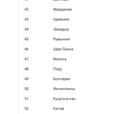
42
Маврикий
43
Армения
44
Эквадор
45
Румыния
46
Шри-Ланка
47
Мальта
48
Перу
49
Болгария
50
Филип­пины
51
Кыргыз­стан
52
Китай