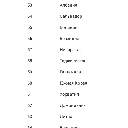
53
Албания
54
Сальва­дор
55
Боливия
56
Бразилия
57
Ника­рагуа
58
Таджики­стан
59
Гватемала
60
Южная Корея
61
Хорватия
62
Домини­кана
63
Литва
64
Беларусь