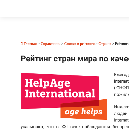
Главная
>
Справочник
>
Списки и рейтинги
>
Страны
> Рейтинг 
Рейтинг стран мира по кач
Ежегод
Internat
(ЮНФП
пожилы
Индекс
людей 
Intern
указывают, что в XXI веке наблюдаются беспре