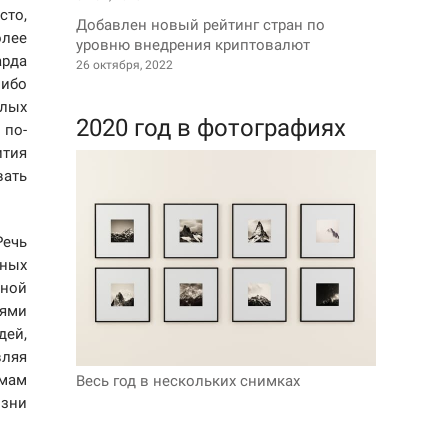
сто,
Добавлен новый рейтинг стран по
олее
уровню внедрения криптовалют
арда
26 октября, 2022
ибо
илых
2020 год в фотографиях
 по-
ития
вать
Речь
ьных
рной
лями
дей,
вляя
емам
Весь год в нескольких снимках
изни