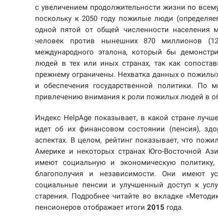
с увеличением продолжительности жизни по всему 
поскольку к 2050 году пожилые люди (определяем
одной пятой от общей численности населения ми
человек против нынешних 870 миллионов (12
международного эталона, который бы демонстр
людей в тех или иных странах, так как сопост
прежнему ограничены. Нехватка данных о пожилых
и обеспечения государственной политики. По м
привлечению внимания к роли пожилых людей в об
Индекс HelpAge показывает, в какой стране лучш
идет об их финансовом состоянии (пенсия), зд
аспектах. В целом, рейтинг показывает, что пож
Америке и некоторых странах Юго-Восточной Аз
имеют социальную и экономическую политику,
благополучия и независимости. Они имеют ус
социальные пенсии и улучшенный доступ к услу
старения. Подробнее читайте во вкладке «Методи
пенсионеров отображает итоги
2015
года.