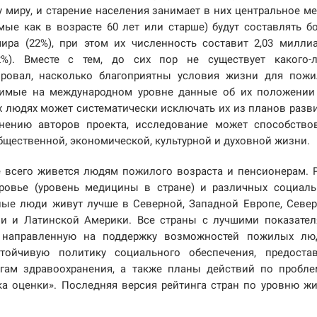
миру, и старение населения занимает в них центральное ме
ые как в возрасте 60 лет или старше) будут составлять б
ра (22%), при этом их численность составит 2,03 милли
%). Вместе с тем, до сих пор не существует какого-л
ировал, насколько благоприятны условия жизни для пож
авимые на международном уровне данные об их положении
 людях может систематически исключать их из планов разв
нению авторов проекта, исследование может способство
щественной, экономической, культурной и духовной жизни.
е всего живется людям пожилого возраста и пенсионерам. 
оровье (уровень медицины в стране) и различных социал
илые люди живут лучше в Северной, Западной Европе, Севе
ии и Латинской Америки. Все страны с лучшими показате
 направленную на поддержку возможностей пожилых лю
тойчивую политику социального обеспечения, предоста
гам здравоохранения, а также планы действий по пробл
ка оценки». Последняя версия рейтинга стран по уровню ж