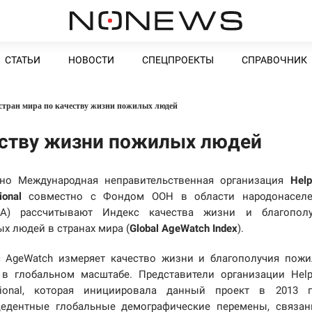
СТАТЬИ
НОВОСТИ
СПЕЦПРОЕКТЫ
СПРАВОЧНИК
стран мира по качеству жизни пожилых людей
еству жизни пожилых людей
но Международная неправительственная организация
Hel
ional
совместно с Фондом ООН в области народонаселе
А) рассчитывают Индекс качества жизни и благополу
х людей в странах мира (
Global AgeWatch Index
).
 AgeWatch измеряет качество жизни и благополучия пож
в глобальном масштабе. Представители организации Hel
ational, которая инициировала данный проект в 2013 г
цедентные глобальные демографические перемены, связа