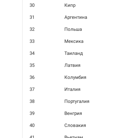
30
Кипр
31
Аргентина
32
Польша
33
Мексика
34
Таиланд
35
Латвия
36
Колумбия
37
Италия
38
Порту­галия
39
Венгрия
40
Словакия
41
Вьетнам