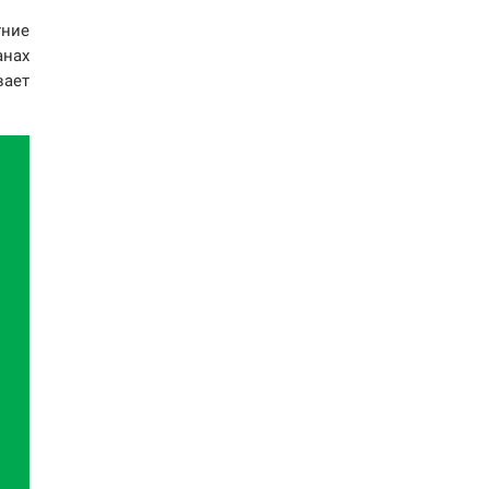
тние
анах
ает