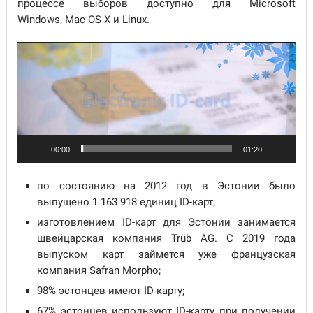
процессе выборов доступно для Microsoft
Windows, Mac OS X и Linux.
Видеоплеер
00:00
01:20
по состоянию на 2012 год в Эстонии было
выпущено 1 163 918 единиц ID-карт;
изготовлением ID-карт для Эстонии занимается
швейцарская компания Trüb AG. С 2019 года
выпуском карт займется уже французская
компания Safran Morpho;
98% эстонцев имеют ID-карту;
67% эстонцев используют ID-карту при получении